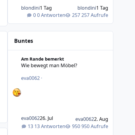
blondini
1 Tag
blondini
1 Tag
0 Antworten
257 Aufrufe
Buntes
Wie bewegt man Möbel?
Am Rande bemerkt
Wie bewegt man Möbel?
eva0062
·
eva0062
26. Jul
eva0062
2. Aug
13 Antworten
950 Aufrufe