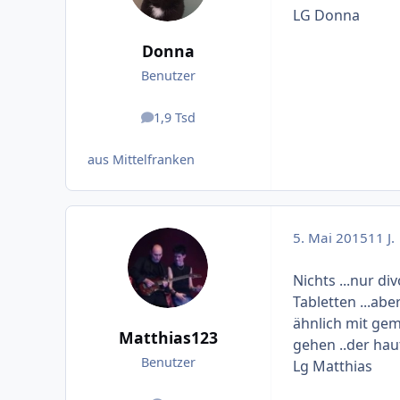
LG Donna
Donna
Benutzer
1,9 Tsd
Beiträge
aus Mittelfranken
5. Mai 2015
11 J.
Nichts ...nur di
Tabletten ...abe
ähnlich mit gem
Matthias123
gehen ..der haut
Benutzer
Lg Matthias