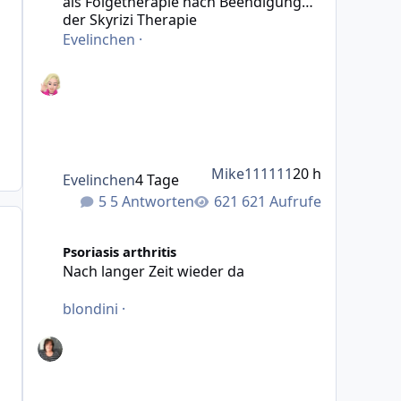
als Folgetherapie nach Beendigung
der Skyrizi Therapie
Evelinchen
·
Mike111111
20 h
Evelinchen
4 Tage
5 Antworten
621 Aufrufe
Nach langer Zeit wieder da
Psoriasis arthritis
Nach langer Zeit wieder da
blondini
·