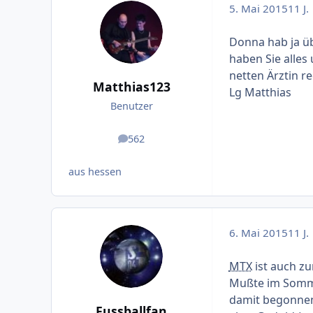
5. Mai 2015
11 J.
Donna hab ja ü
haben Sie alles
netten Ärztin re
Matthias123
Lg Matthias
Benutzer
562
Beiträge
aus hessen
6. Mai 2015
11 J.
MTX
ist auch zu
Mußte im Somm
damit begonnen. 
Fussballfan