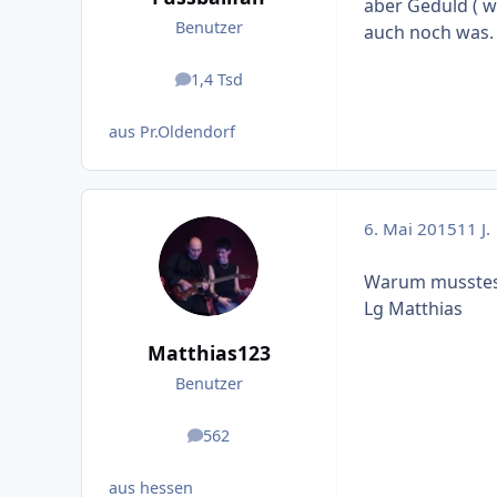
aber Geduld ( wa
Benutzer
auch noch was.
1,4 Tsd
Beiträge
aus Pr.Oldendorf
6. Mai 2015
11 J.
Warum musstes 
Lg Matthias
Matthias123
Benutzer
562
Beiträge
aus hessen