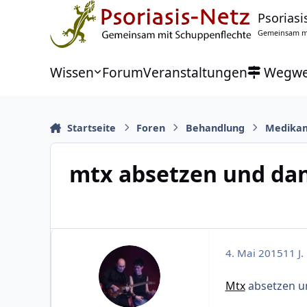
Zu Inhalt springen
Psoriasi
Gemeinsam mi
Wissen
Forum
Veranstaltungen
Wegwe
Startseite
Foren
Behandlung
Medika
mtx absetzen und dan
4. Mai 2015
11 J.
Mtx
absetzen u