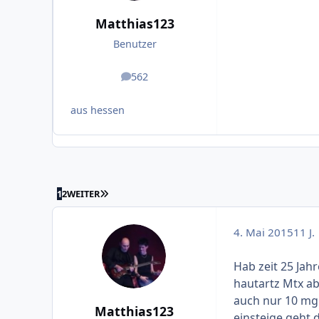
Matthias123
Benutzer
562
Beiträge
aus hessen
LETZTE SEITE
1
2
WEITER
4. Mai 2015
11 J.
Hab zeit 25 Jahr
hautartz Mtx a
auch nur 10 mg 
Matthias123
einsteige geht 