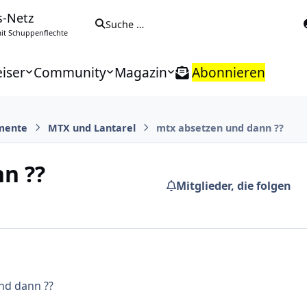
s-Netz
Suche …
t Schuppenflechte
iser
Community
Magazin
Abonnieren
mente
MTX und Lantarel
mtx absetzen und dann ??
n ??
Mitglieder, die folgen
nd dann ??