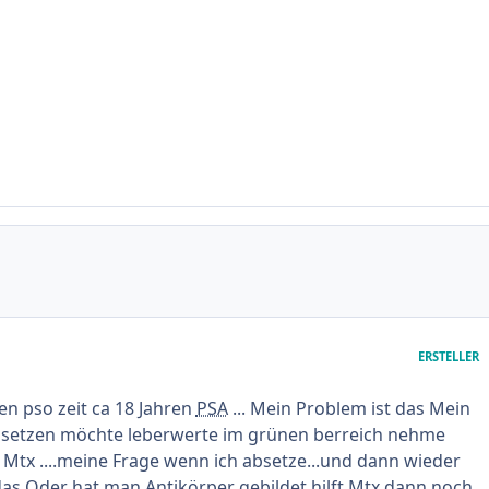
ERSTELLER
en pso zeit ca 18 Jahren
PSA
... Mein Problem ist das Mein
bsetzen möchte leberwerte im grünen berreich nehme
Mtx ....meine Frage wenn ich absetze...und dann wieder
das Oder hat man Antikörper gebildet hilft Mtx dann noch