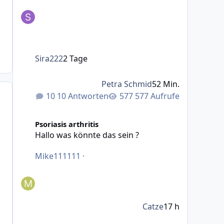
Sira222
2 Tage
Petra Schmid
52 Min.
10 Antworten
577 Aufrufe
Hallo was könnte das sein ?
Psoriasis arthritis
Hallo was könnte das sein ?
Mike111111
·
Catze
17 h