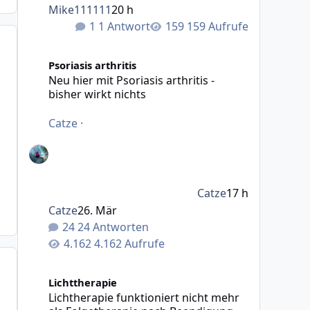
Mike111111
20 h
1 Antwort
159 Aufrufe
Neu hier mit Psoriasis arthritis - bisher wirkt nichts
Psoriasis arthritis
Neu hier mit Psoriasis arthritis -
bisher wirkt nichts
Catze
·
Catze
17 h
Catze
26. Mär
24 Antworten
4.162 Aufrufe
Lichtherapie funktioniert nicht mehr als Folgetherapie
Lichttherapie
Lichtherapie funktioniert nicht mehr