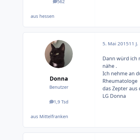
562
Beiträge
aus hessen
5. Mai 2015
11 J.
Dann würd ich m
nähe .
Ich nehme an du
Donna
Rheumatologe
Benutzer
das Zepter aus
LG Donna
1,9 Tsd
Beiträge
aus Mittelfranken