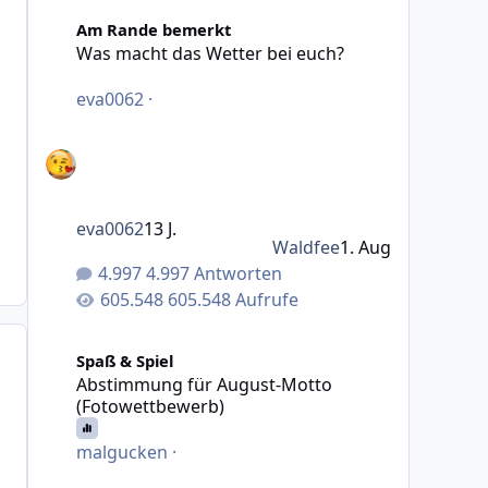
Was macht das Wetter bei euch?
Am Rande bemerkt
Was macht das Wetter bei euch?
eva0062
·
eva0062
13 J.
Waldfee
1. Aug
4.997 Antworten
605.548 Aufrufe
Abstimmung für August-Motto (Fotowettbewerb)
Spaß & Spiel
Abstimmung für August-Motto
(Fotowettbewerb)
malgucken
·