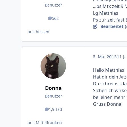
Benutzer
...ps Mtx zeit 9
Lg Matthias
562
Ps zur zeit fast
Beiträge
Bearbeitet (
aus hessen
5. Mai 2015
11 J.
Hallo Matthias
Hat dir dein Ar
Du schreibst da
Donna
Sicherlich wirk
Benutzer
bei einen mehr 
Gruss Donna
1,9 Tsd
Beiträge
aus Mittelfranken