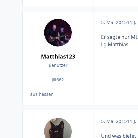
5. Mai 2015
11 J.
Er sagte nur Mt
Lg Matthias
Matthias123
Benutzer
562
Beiträge
aus hessen
5. Mai 2015
11 J.
Und was bietet e