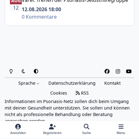
AUG
12
12.08.2026 18:00
0 Kommentare
Heller Modus
Dunkler Modus
Systemeinstellung
f
i
y
a
n
o
Sprache
Datenschutzerklärung
Kontakt
c
s
u
e
t
t
Cookies
RSS
b
a
u
Informationen im Psoriasis-Netz sollen dich beim Umgang
o
g
b
mit deiner Gesundheit unterstützen. Sie sollen und können
o
r
e
nicht als professionelle Behandlung oder Beratung
angesehen werden.
k
a
Powered by
Invision Community
m
Anmelden
Registrieren
Suche
Menu