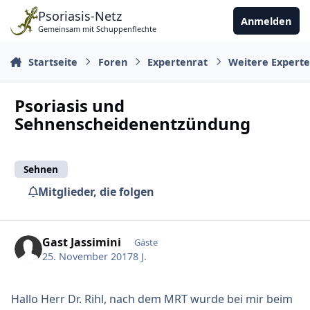
Zu Inhalt springen
Psoriasis-Netz
Anmelden
Gemeinsam mit Schuppenflechte
Startseite
Foren
Expertenrat
Weitere Expert
Psoriasis und
Sehnenscheidenentzündung
Sehnen
Mitglieder, die folgen
Gast Jassimini
Gäste
25. November 2017
8 J.
Hallo Herr Dr. Rihl, nach dem MRT wurde bei mir beim