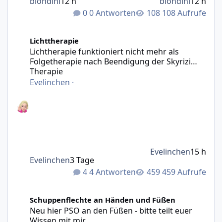
blondini
12 h
blondini
12 h
0 Antworten
108 Aufrufe
Lichtherapie funktioniert nicht mehr als Folgetherapie n
Lichttherapie
Lichtherapie funktioniert nicht mehr als
Folgetherapie nach Beendigung der Skyrizi
Therapie
Evelinchen
·
Evelinchen
15 h
Evelinchen
3 Tage
4 Antworten
459 Aufrufe
Neu hier PSO an den Füßen - bitte teilt euer Wissen mit m
Schuppenflechte an Händen und Füßen
Neu hier PSO an den Füßen - bitte teilt euer
Wissen mit mir