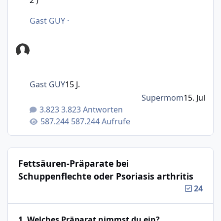
2 )
Gast GUY
·
Gast GUY
15 J.
Supermom
15. Jul
3.823 Antworten
587.244 Aufrufe
Fettsäuren-Präparate bei
Schuppenflechte oder Psoriasis arthritis
24
1. Welches Präparat nimmst du ein?