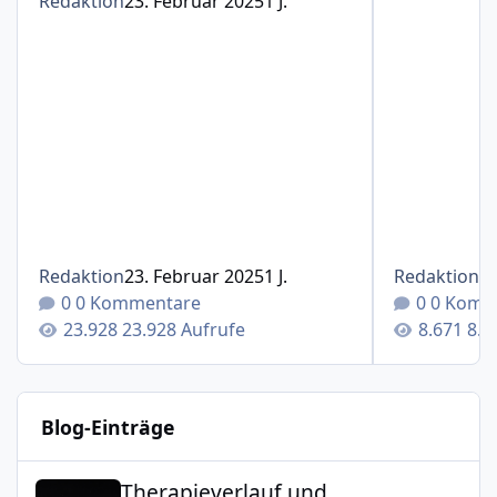
Redaktion
23. Februar 2025
1 J.
Redaktion
23. Februar 2025
1 J.
Redaktion
1
0 Kommentare
0 Komm
23.928 Aufrufe
8.6
Blog-Einträge
Therapieverlauf und Spritzenintervalle mit Cosentyx®(S
Therapieverlauf und