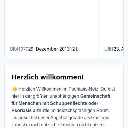
Bibi1970
29. Dezember 2013
12 J.
Lilli1
23. Au
Herzlich willkommen!
👋
Herzlich Willkommen im Psoriasis-Netz. Du bist
hier in der größten unabhängigen
Gemeinschaft
für Menschen mit Schuppenflechte oder
Psoriasis arthritis
im deutschsprachigen Raum.
Du besuchst unser Angebot gerade als Gast und
kannst manch nützliche Funktion nicht nutzen –