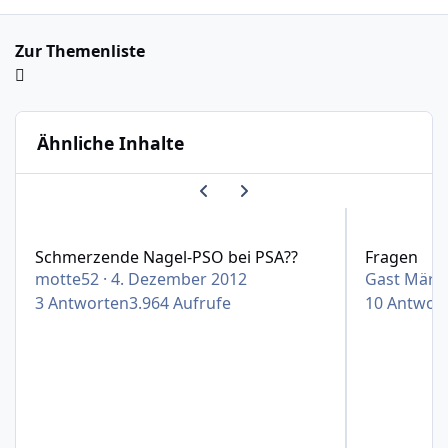
Zur Themenliste
Ähnliche Inhalte
Vorherige Karussell-Folie
Nächste Karussell-Folie
Schmerzende Nagel-PSO bei PSA??
Fragen
Schmerzende Nagel-PSO bei PSA??
Fragen
motte52
·
4. Dezember 2012
Gast März
3
Antworten
3.964
Aufrufe
10
Antwor