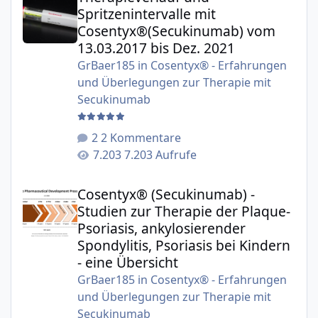
Spritzenintervalle mit
Cosentyx®(Secukinumab) vom
13.03.2017 bis Dez. 2021
GrBaer185
in
Cosentyx® - Erfahrungen
und Überlegungen zur Therapie mit
Secukinumab
2 Kommentare
7.203 Aufrufe
Cosentyx® (Secukinumab) - Studien zur Therapie der Plaqu
Cosentyx® (Secukinumab) -
Studien zur Therapie der Plaque-
Psoriasis, ankylosierender
Spondylitis, Psoriasis bei Kindern
- eine Übersicht
GrBaer185
in
Cosentyx® - Erfahrungen
und Überlegungen zur Therapie mit
Secukinumab