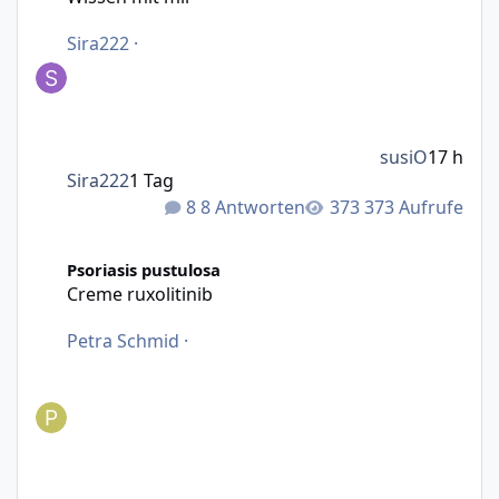
Sira222
·
susiO
17 h
Sira222
1 Tag
8 Antworten
373 Aufrufe
Creme ruxolitinib
Psoriasis pustulosa
Creme ruxolitinib
Petra Schmid
·