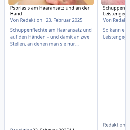
Psoriasis am Haaransatz und an der
Schuppenfle
Hand
Leistengeg
Von
Redaktion
·
23. Februar 2025
Von
Redakt
Schuppenflechte am Haaransatz und
So kann eine
auf den Händen – und damit an zwei
Leistengege
Stellen, an denen man sie nur
schwer verbergen kann
Redaktion
1