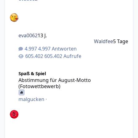
eva0062
13 J.
Waldfee
5 Tage
4.997 Antworten
605.402 Aufrufe
Abstimmung für August-Motto (Fotowettbewerb)
Spaß & Spiel
Abstimmung für August-Motto
(Fotowettbewerb)
malgucken
·