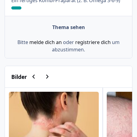
: 9%
Ein fertiges Kombi-Präparat (z. B. Omega 3-6-9)
Thema sehen
Bitte
melde dich an
oder
registriere dich
um
abzustimmen.
Vorherige Karussell-Folie
Nächste Karussell-Folie
Bilder
Psoriasis am Haaransatz und an der Hand
Schuppenflech