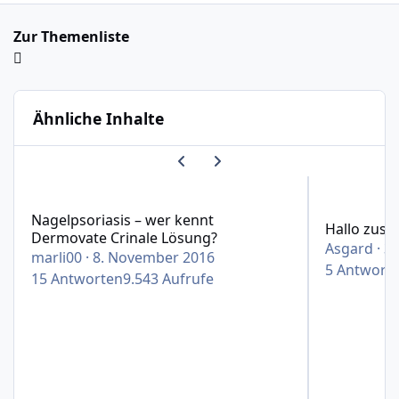
Zur Themenliste
Ähnliche Inhalte
Vorherige Karussell-Folie
Nächste Karussell-Folie
Nagelpsoriasis – wer kennt Dermovate Crinale Lösung?
Hallo zusam
Nagelpsoriasis – wer kennt
Hallo zus
Dermovate Crinale Lösung?
Asgard
·
30
marli00
·
8. November 2016
5
Antwort
15
Antworten
9.543
Aufrufe