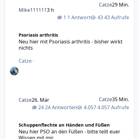
Catze
29 Min.
Mike111111
3 h
1 Antwort
43 Aufrufe
Neu hier mit Psoriasis arthritis - bisher wirkt nichts
Psoriasis arthritis
Neu hier mit Psoriasis arthritis - bisher wirkt
nichts
Catze
·
Catze
35 Min.
Catze
26. Mär
24 Antworten
4.057 Aufrufe
Neu hier PSO an den Füßen - bitte teilt euer Wissen mit m
Schuppenflechte an Händen und Füßen
Neu hier PSO an den Füßen - bitte teilt euer
Wissen mit mir