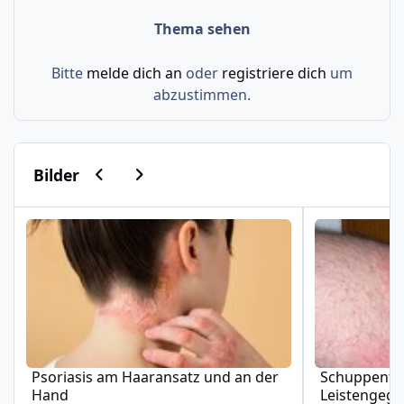
Thema sehen
Bitte
melde dich an
oder
registriere dich
um
abzustimmen.
Vorherige Karussell-Folie
Nächste Karussell-Folie
Bilder
Psoriasis am Haaransatz und an der Hand
Schuppenflech
Psoriasis am Haaransatz und an der
Schuppenfle
Hand
Leistengeg