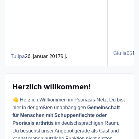
Giulia05
1.
Tulipa
26. Januar 2017
9 J.
Herzlich willkommen!
👋
Herzlich Willkommen im Psoriasis-Netz. Du bist
hier in der größten unabhängigen
Gemeinschaft
für Menschen mit Schuppenflechte oder
Psoriasis arthritis
im deutschsprachigen Raum.
Du besuchst unser Angebot gerade als Gast und
kannst manch nützliche Funktion nicht nutzen –