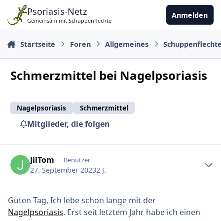
Zu Inhalt springen
Psoriasis-Netz
Anmelden
Gemeinsam mit Schuppenflechte
Startseite
Foren
Allgemeines
Schuppenflecht
Schmerzmittel bei Nagelpsoriasis
Nagelpsoriasis
Schmerzmittel
Mitglieder, die folgen
Ersteller-Statistik
JilTom
Benutzer
27. September 2023
2 J.
Guten Tag, Ich lebe schon lange mit der
Nagelpsoriasis
. Erst seit letztem Jahr habe ich einen