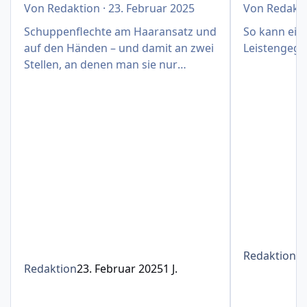
Von
Redaktion
·
23. Februar 2025
Von
Redakt
Schuppenflechte am Haaransatz und
So kann eine
auf den Händen – und damit an zwei
Leistengege
Stellen, an denen man sie nur
schwer verbergen kann
Redaktion
1
Redaktion
23. Februar 2025
1 J.