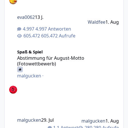
eva0062
13 J.
Waldfee
1. Aug
4.997 Antworten
605.472 Aufrufe
Abstimmung für August-Motto (Fotowettbewerb)
Spaß & Spiel
Abstimmung für August-Motto
(Fotowettbewerb)
malgucken
·
malgucken
29. Jul
malgucken
1. Aug
1 Antwort
280 Aufrufe