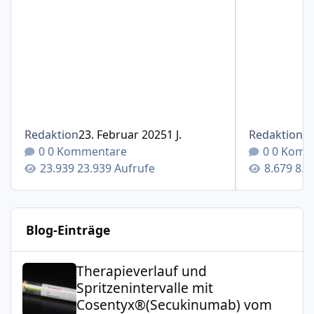
Redaktion
23. Februar 2025
1 J.
Redaktion
1
0 Kommentare
0 Komm
23.939 Aufrufe
8.6
Blog-Einträge
Therapieverlauf und Spritzenintervalle mit Cosentyx®(S
Therapieverlauf und
Spritzenintervalle mit
Cosentyx®(Secukinumab) vom