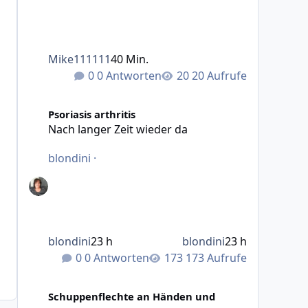
Mike111111
40 Min.
0 Antworten
20 Aufrufe
Nach langer Zeit wieder da
Psoriasis arthritis
Nach langer Zeit wieder da
blondini
·
blondini
23 h
blondini
23 h
0 Antworten
173 Aufrufe
Neu hier PSO an den Füßen - bitte teilt euer Wissen mit 
Schuppenflechte an Händen und