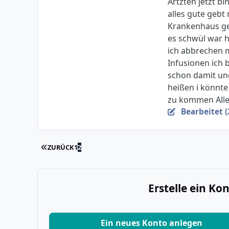
Ärtzten jetzt b
alles gute gebt 
Krankenhaus ge
es schwül war 
ich abbrechen 
Infusionen ich 
schon damit und
heißen i könnte
zu kommen Alle
Bearbeitet (
ERSTE SEITE
ZURÜCK
1
2
Erstelle ein K
Ein neues Konto anlegen