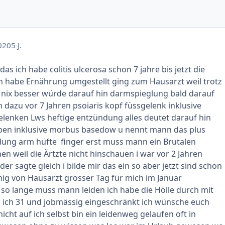
020
5 J.
das ich habe colitis ulcerosa schon 7 jahre bis jetzt die
ch habe Ernährung umgestellt ging zum Hausarzt weil trotz
 nix besser würde darauf hin darmspieglung bald darauf
 dazu vor 7 Jahren psoiaris kopf füssgelenk inklusive
lenken Lws heftige entzündung alles deutet darauf hin
aben inklusive morbus basedow u nennt mann das plus
ung arm hüfte finger erst muss mann ein Brutalen
n weil die Ärtzte nicht hinschauen i war vor 2 Jahren
r sagte gleich i bilde mir das ein so aber jetzt sind schon
ig von Hausarzt grosser Tag für mich im Januar
o lange muss mann leiden ich habe die Hölle durch mit
in ich 31 und jobmässig eingeschränkt ich wünsche euch
nicht auf ich selbst bin ein leidenweg gelaufen oft in