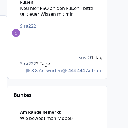
Füßen
Neu hier PSO an den Füßen - bitte
teilt euer Wissen mit mir
Sira222
·
susiO
1 Tag
Sira222
2 Tage
8 Antworten
444 Aufrufe
Buntes
Wie bewegt man Möbel?
Am Rande bemerkt
Wie bewegt man Möbel?