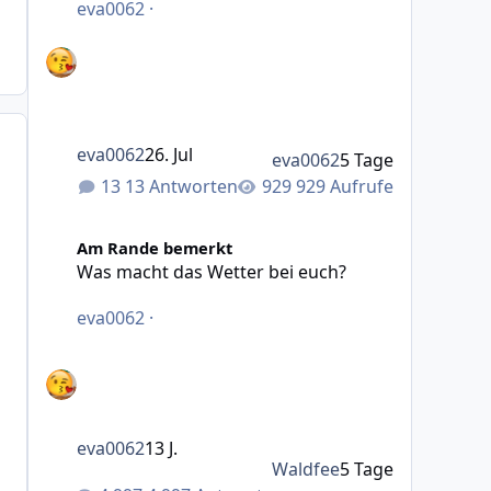
eva0062
·
eva0062
26. Jul
eva0062
5 Tage
13 Antworten
929 Aufrufe
Was macht das Wetter bei euch?
Am Rande bemerkt
Was macht das Wetter bei euch?
eva0062
·
eva0062
13 J.
Waldfee
5 Tage