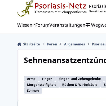
Zu Inhalt springen
Psoriasi
Gemeinsam mi
Wissen
Forum
Veranstaltungen
Wegwe
Startseite
Foren
Allgemeines
Psoriasi
Sehnenansatzentzün
Arme
Finger
Finger- und Zehengelenke
Morgensteifigkeit
Rücken & Wirbelsäule
S
Sehnen