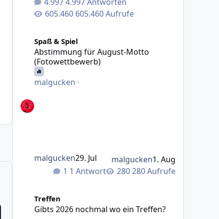
4.997 Antworten
605.460 Aufrufe
Abstimmung für August-Motto (Fotowettbewerb)
Spaß & Spiel
Abstimmung für August-Motto
(Fotowettbewerb)
malgucken
·
malgucken
29. Jul
malgucken
1. Aug
1 Antwort
280 Aufrufe
Gibts 2026 nochmal wo ein Treffen?
Treffen
Gibts 2026 nochmal wo ein Treffen?