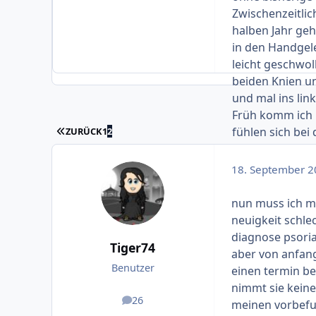
Zwischenzeitlic
halben Jahr ge
in den Handgel
leicht geschwol
beiden Knien u
und mal ins link
Früh komm ich 
ERSTE SEITE
fühlen sich bei 
ZURÜCK
1
2
hätte. Ich lauf
Jahren. Nach ca
18. September 2
wieder weg.und
Die Schmerzen s
nun muss ich mi
manchmal der re
neuigkeit schle
Zeigefinger re
diagnose psoriasi
Tiger74
Seiten, dass ic
aber von anfang
aufzuschrauben
Benutzer
einen termin be
Wohnung rauf, w
nimmt sie keine
Meine Hausärzti
26
meinen vorbefun
Beiträge