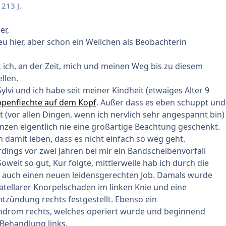
12
13 J.
er,
neu hier, aber schon ein Weilchen als Beobachterin
k ich, an der Zeit, mich und meinen Weg bis zu diesem
llen.
ylvi und ich habe seit meiner Kindheit (etwaiges Alter 9
penflechte auf dem Kopf
. Außer dass es eben schuppt und
t (vor allen Dingen, wenn ich nervlich sehr angespannt bin)
zen eigentlich nie eine großartige Beachtung geschenkt.
 damit leben, dass es nicht einfach so weg geht.
dings vor zwei Jahren bei mir ein Bandscheibenvorfall
Soweit so gut, Kur folgte, mittlerweile hab ich durch die
a auch einen neuen leidensgerechten Job. Damals wurde
atellarer Knorpelschaden im linken Knie und eine
zündung rechts festgestellt. Ebenso ein
ndrom rechts, welches operiert wurde und beginnend
Behandlung links.