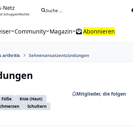
s-Netz
Suche …
t Schuppenflechte
iser
Community
Magazin
Abonnieren
s arthritis
Sehnenansatzentzündungen
dungen
Mitglieder, die folgen
Füße
Knie (Haut)
chmerzen
Schultern