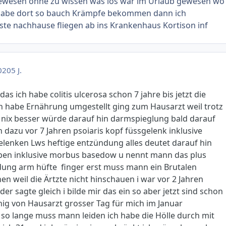
wesen ohne zu wissen was los war im Urlaub gewesen wo
habe dort so bauch Krämpfe bekommen dann ich
te nachhause fliegen ab ins Krankenhaus Kortison inf
020
5 J.
das ich habe colitis ulcerosa schon 7 jahre bis jetzt die
ch habe Ernährung umgestellt ging zum Hausarzt weil trotz
 nix besser würde darauf hin darmspieglung bald darauf
 dazu vor 7 Jahren psoiaris kopf füssgelenk inklusive
lenken Lws heftige entzündung alles deutet darauf hin
aben inklusive morbus basedow u nennt mann das plus
ung arm hüfte finger erst muss mann ein Brutalen
n weil die Ärtzte nicht hinschauen i war vor 2 Jahren
r sagte gleich i bilde mir das ein so aber jetzt sind schon
ig von Hausarzt grosser Tag für mich im Januar
o lange muss mann leiden ich habe die Hölle durch mit