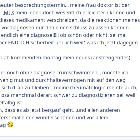
sie eben weglassen (O-Ton Rheumatologin). Nun steh ich da,
euter besprechungstermin... meine frau doktor ist der
ohne Tabletten, ohne Hilfe und weiß einfach nicht mehr
ir
MTX
mein leben doch wesentlich erleichtern könne und
dieses medikament verschreiben, da die reaktionen meines
t mal fürs erste. Vielleicht hat ja der ein oder andere einen
 vordiagnosen nur den einen schluss zulassen können...
Wer Fragen hat...auch die werde ich natürlich gern
 endlich eine diagnose!!!!! ob schön oder nicht, sei mal
aber ENDLICH sicherheit und ich weiß was ich jetzt dagegen
t mal allseits eine gute und schmerzfrei Nacht....
en
un ab kommenden montag mein neues (anstrengendes)
immer noch ohne diagnose "rumschwimmen", möchte ich
n wenig mut und durchhaltevermögen mit auf den weg
t sich dran zu bleiben... meine rheumatologin meinte auch,
 psa manchmal derart schwer zu diagnostizieren sei, weil
fältig ist...
h, dass es ab jetzt bergauf geht...und allen anderen
rerst mal einen wunderschönen und vor allem
tag