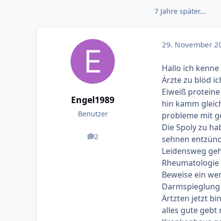
7 Jahre später...
29. November 2
Hallo ich kenne 
Ärzte zu blöd i
Eiweiß proteine
Engel1989
hin kamm gleich
Benutzer
probleme mit ge
Die Spoly zu h
2
sehnen entzünd
Beiträge
Leidensweg gehe
Rheumatologie de
Beweise ein wen
Darmspieglung s
Ärtzten jetzt b
alles gute gebt 