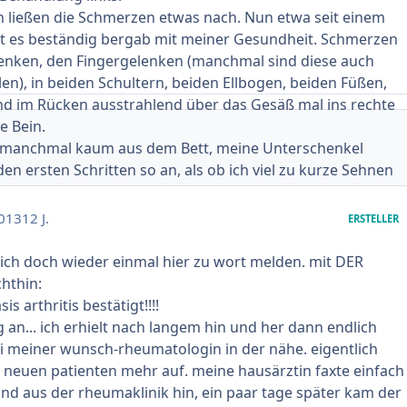
h ließen die Schmerzen etwas nach. Nun etwa seit einem
ht es beständig bergab mit meiner Gesundheit. Schmerzen
enken, den Fingergelenken (manchmal sind diese auch
len), in beiden Schultern, beiden Ellbogen, beiden Füßen,
nd im Rücken ausstrahlend über das Gesäß mal ins rechte
e Bein.
manchmal kaum aus dem Bett, meine Unterschenkel
den ersten Schritten so an, als ob ich viel zu kurze Sehnen
e quasi schon wie meine eigene Oma ... und das mit 38
 einer viertel bis halben Stunde Bewegung ist das dann
013
12 J.
ERSTELLER
 ich kann ebenerdig normal laufen.
ind mal stärker mal schwächer...manchmal der linke Fuß,
ch doch wieder einmal hier zu wort melden. mit DER
chte... mal im Ringfinger links, dann wieder im
chthin:
chts. Die Daumenballen schmerzen auch derart auf beiden
s arthritis bestätigt!!!!
h schon Schwierigkeiten dabei habe, eine Wasserflasche
 an... ich erhielt nach langem hin und her dann endlich
. Manchmal komm ich kaum meine paar Stufen zur
i meiner wunsch-rheumatologin in der nähe. eigentlich
eil die Schmerzen im Knie wieder so stark sind.
 neuen patienten mehr auf. meine hausärztin faxte einfach
n meinte jetzt, dass das wohl alles auf
Psoriasis Arthritis
d aus der rheumaklinik hin, ein paar tage später kam der