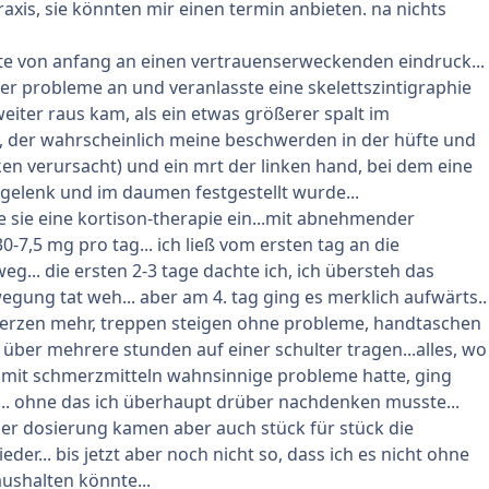
ies mich zum Röntgen (Knie beideitig, Füße beidseitig,
raxis, sie könnten mir einen termin anbieten. na nichts
g...alles ohne Befund), dann zur Rheumatologin. Sie stellte
nansatzentzündungen am Knie, den Schultern, den
te von anfang an einen vertrauenserweckenden eindruck...
ntlich an allen nennenswerten Gelenken fest. Sie verschrieb
r probleme an und veranlasste eine skelettszintigraphie
erät (welches ich nach dreimaligem Gebrauch und immer
weiter raus kam, als ein etwas größerer spalt im
den Schmerzen wieder zurückschickte) und gab mir für
k, der wahrscheinlich meine beschwerden in der hüfte und
n einen Zettel mit, auf dem stand, eine Psoriasis Arthritis
en verursacht) und ein mrt der linken hand, bei dem eine
eit nicht beweisen. Das Blutbild war angeblich auch ohne
elenk und im daumen festgestellt wurde...
te sie eine kortison-therapie ein...mit abnehmender
ürlich extrem verunsichert, da meine Schmerzen von Tag
-7,5 mg pro tag... ich ließ vom ersten tag an die
ch schlimmer werden, aber ich keine Diagnose habe, woran
g... die ersten 2-3 tage dachte ich, ich übersteh das
ch liegen könnte. Ist es denn möglich, dass sich die PA
wegung tat weh... aber am 4. tag ging es merklich aufwärts..
nenansatzentzündungen äußert?
merzen mehr, treppen steigen ohne probleme, handtaschen
e Gelenkveränderungen, die man im Röntgenbild bei mir ja
über mehrere stunden auf einer schulter tragen...alles, wo
 kann.
t mit schmerzmitteln wahnsinnige probleme hatte, ging
umatologen-Termin steht bei mir am 10.12. an. Bin mir
r... ohne das ich überhaupt drüber nachdenken musste...
er, was ich dort jetzt noch sagen soll. Meine Beschwerden
r dosierung kamen aber auch stück für stück die
kannt. Tabletten gegen die Schmerzen nahm ich bisher bei
er... bis jetzt aber noch nicht so, dass ich es nicht ohne
 Da ich aber nicht wirklich von einer Wirkung sprechen
ushalten könnte...