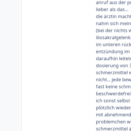
hindeute. Überw
anruf aus der p
Hände beidseiti
lieber als das...
widerrum Sehne
die ärztin mach
Ellbogen...eige
nahm sich meine
mir ein Tens-G
(bei der nichts 
stärker werden
iliosakralgelen
meine Orthopädi
im unteren rück
ließe sich derz
entzündung im g
Befund.
daraufhin leite
Nun bin ich nat
dosierung von 30
zu Tag eigentli
schmerzmittel we
das nun eigentli
nicht... jede be
NUR durch Seh
fast keine sch
Also sprich ohn
beschwerdefrei 
nicht erkennen
ich sonst selbs
Der nächste Rhe
plötzlich wiede
nicht ganz sich
mit abnehmende
sind ja dort be
problemchen wied
Bedarf Ibu 600.
schmerzmittel a