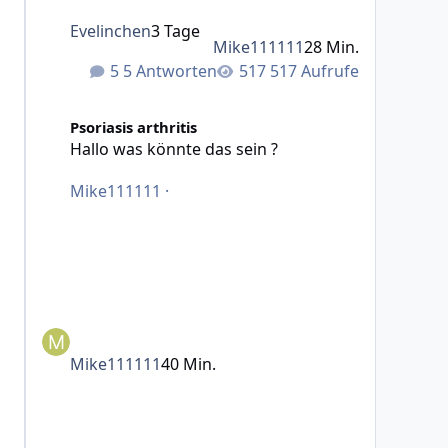
Evelinchen
3 Tage
Mike111111
28 Min.
5 Antworten
517 Aufrufe
Hallo was könnte das sein ?
Psoriasis arthritis
Hallo was könnte das sein ?
Mike111111
·
Mike111111
40 Min.