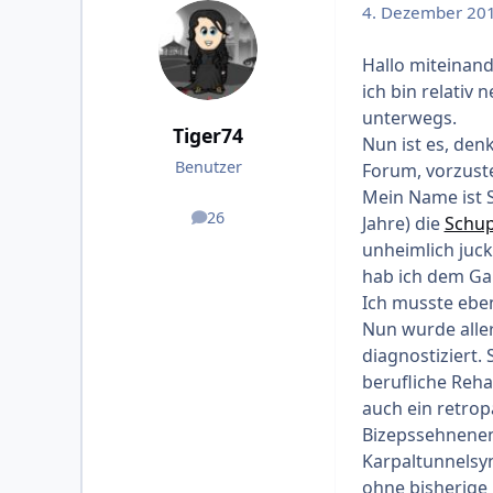
4. Dezember 20
Hallo miteinand
ich bin relativ 
unterwegs.
Tiger74
Nun ist es, den
Benutzer
Forum, vorzuste
Mein Name ist S
26
Jahre) die
Schup
Beiträge
unheimlich juck
hab ich dem Gan
Ich musste eben
Nun wurde aller
diagnostiziert. 
berufliche Reh
auch ein retrop
Bizepssehnenent
Karpaltunnelsy
ohne bisherige 