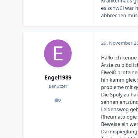
Krankenhaus ge
es schwül war 
abbrechen müss
29. November 2
Hallo ich kenne 
Ärzte zu blöd i
Eiweiß proteine
Engel1989
hin kamm gleich
Benutzer
probleme mit ge
Die Spoly zu h
2
sehnen entzünd
Beiträge
Leidensweg gehe
Rheumatologie de
Beweise ein wen
Darmspieglung s