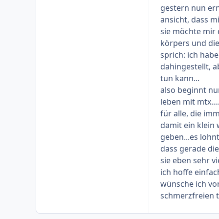
kann, soll ich 
gestern nun ern
ohne Diagnose, 
ansicht, dass m
weiter...
sie möchte mir 
So, das wars ers
körpers und die
Tipp für mich. 
sprich: ich habe
beantworten.
dahingestellt, 
Ich wünsche ers
tun kann...
Danke fürs Les
also beginnt n
die Sylvi
leben mit mtx....
für alle, die 
damit ein klei
geben...es lohn
dass gerade die
sie eben sehr viel
ich hoffe einfac
wünsche ich vo
schmerzfreien 