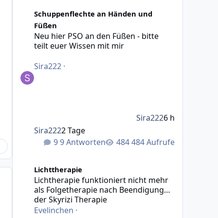
Neu hier PSO an den Füßen - bitte teilt euer Wissen mit 
Schuppenflechte an Händen und
Füßen
Neu hier PSO an den Füßen - bitte
teilt euer Wissen mit mir
Sira222
·
Sira222
6 h
Sira222
2 Tage
9 Antworten
484 Aufrufe
Lichtherapie funktioniert nicht mehr als Folgetherapie
Lichttherapie
Lichtherapie funktioniert nicht mehr
als Folgetherapie nach Beendigung
der Skyrizi Therapie
Evelinchen
·