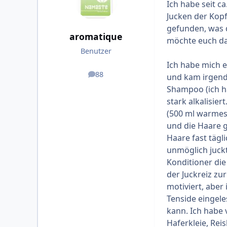
Ich habe seit ca
Jucken der Kopf
gefunden, was 
aromatique
möchte euch da
Benutzer
Ich habe mich 
88
und kam irgend
Beiträge
Shampoo (ich ha
stark alkalisie
(500 ml warmes 
und die Haare g
Haare fast tägl
unmöglich juck
Konditioner die
der Juckreiz zu
motiviert, aber
Tenside eingele
kann. Ich habe 
Haferkleie, Rei