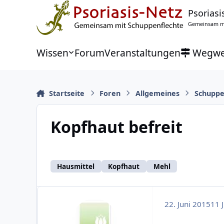
Zu Inhalt springen
Psoriasi
Gemeinsam mi
Wissen
Forum
Veranstaltungen
Wegwe
Startseite
Foren
Allgemeines
Schuppe
Kopfhaut befreit
Hausmittel
Kopfhaut
Mehl
22. Juni 2015
11 J