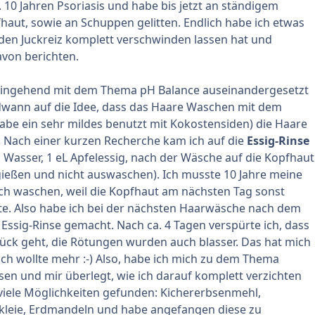
. 10 Jahren Psoriasis und habe bis jetzt an ständigem
haut, sowie an Schuppen gelitten. Endlich habe ich etwas
den Juckreiz komplett verschwinden lassen hat und
von berichten.
eingehend mit dem Thema pH Balance auseinandergesetzt
wann auf die Idee, dass das Haare Waschen mit dem
be ein sehr mildes benutzt mit Kokostensiden) die Haare
rt. Nach einer kurzen Recherche kam ich auf die
Essig-Rinse
Wasser, 1 eL Apfelessig, nach der Wäsche auf die Kopfhaut
ießen und nicht auswaschen). Ich musste 10 Jahre meine
ich waschen, weil die Kopfhaut am nächsten Tag sonst
te. Also habe ich bei der nächsten Haarwäsche nach dem
 Essig-Rinse gemacht. Nach ca. 4 Tagen verspürte ich, dass
rück geht, die Rötungen wurden auch blasser. Das hat mich
 ich wollte mehr :-) Also, habe ich mich zu dem Thema
sen und mir überlegt, wie ich darauf komplett verzichten
viele Möglichkeiten gefunden: Kichererbsenmehl,
skleie, Erdmandeln und habe angefangen diese zu