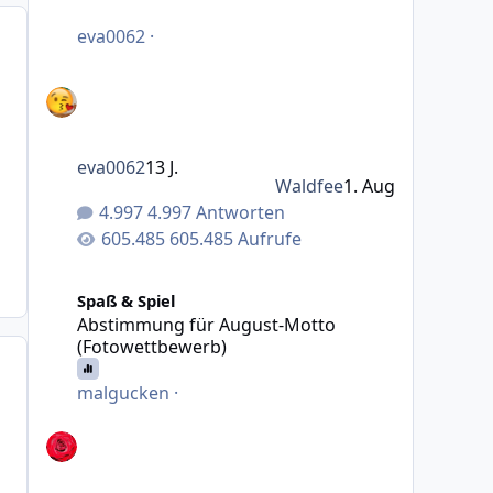
eva0062
·
eva0062
13 J.
Waldfee
1. Aug
4.997 Antworten
605.485 Aufrufe
Abstimmung für August-Motto (Fotowettbewerb)
Spaß & Spiel
Abstimmung für August-Motto
(Fotowettbewerb)
malgucken
·