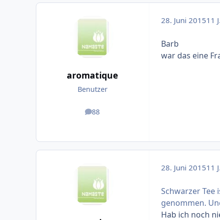
28. Juni 2015
11 J
Barb
war das eine Fr
aromatique
Benutzer
88
Beiträge
28. Juni 2015
11 J
Schwarzer Tee i
genommen. Und 
Hab ich noch nie