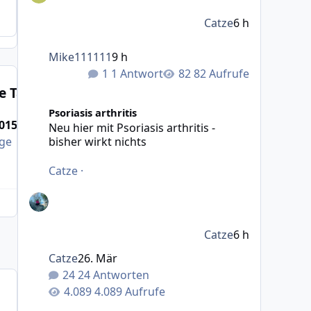
Catze
6 h
Mike111111
9 h
1 Antwort
82 Aufrufe
e Tage
Beliebtes
Neu hier mit Psoriasis arthritis - bisher wirkt nichts
Psoriasis arthritis
2015
26. Jun 2015
28. Jun 2015
29. Jun 2015
Neu hier mit Psoriasis arthritis -
bisher wirkt nichts
äge
36 Beiträge
26 Beiträge
25 Beiträge
Catze
·
Catze
6 h
Catze
26. Mär
24 Antworten
4.089 Aufrufe