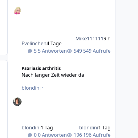
Mike111111
9 h
Evelinchen
4 Tage
5 Antworten
549 Aufrufe
Nach langer Zeit wieder da
Psoriasis arthritis
Nach langer Zeit wieder da
blondini
·
blondini
1 Tag
blondini
1 Tag
0 Antworten
196 Aufrufe