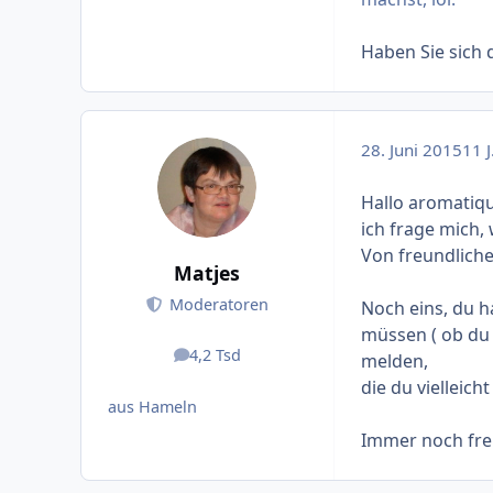
Haben Sie sich 
28. Juni 2015
11 J
Hallo aromatiqu
ich frage mich,
Von freundliche
Matjes
Moderatoren
Noch eins, du h
müssen ( ob du d
4,2 Tsd
melden,
Beiträge
die du vielleich
aus Hameln
Immer noch fre