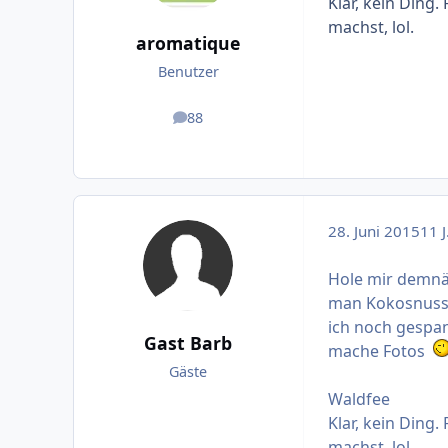
Klar, kein Ding
machst, lol.
aromatique
Benutzer
88
Beiträge
28. Juni 2015
11 J
Hole mir demn
man Kokosnussö
ich noch gespa
Gast Barb
mache Fotos
Gäste
Waldfee
Klar, kein Ding
machst, lol.