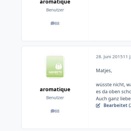
aromatique
Benutzer
88
Beiträge
28. Juni 2015
11 J
Matjes,
wüsste nicht, w
aromatique
es da oben scho
Benutzer
Auch ganz liebe
Bearbeitet (
88
Beiträge