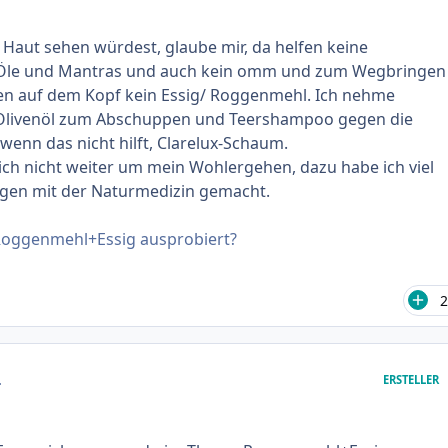
an meistens eh in der Küche stehen. Ich wünsche euch
t und alles Gute!
aut sehen würdest, glaube mir, da helfen keine
Öle und Mantras und auch kein omm und zum Wegbringen
n auf dem Kopf kein Essig/ Roggenmehl. Ich nehme
Olivenöl zum Abschuppen und Teershampoo gegen die
enn das nicht hilft, Clarelux-Schaum.
ch nicht weiter um mein Wohlergehen, dazu habe ich viel
ngen mit der Naturmedizin gemacht.
Roggenmehl+Essig ausprobiert?
2
.
ERSTELLER