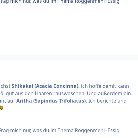
. Frag mich nur, was du im Thema Roggenmehl+Essig
.
ächst
Shikakai (Acacia Concinna),
ich hoffe damit kann
l gut aus den Haaren rauswaschen. Und außerdem bin
nnt auf
Aritha (Sapindus Trifoliatus).
Ich berichte und
. Frag mich nur, was du im Thema Roggenmehl+Essig