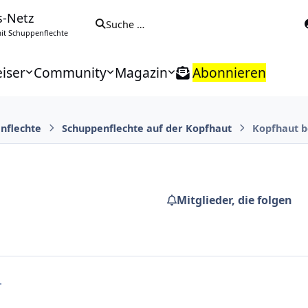
s-Netz
Suche …
t Schuppenflechte
iser
Community
Magazin
Abonnieren
nflechte
Schuppenflechte auf der Kopfhaut
Kopfhaut b
Mitglieder, die folgen
.