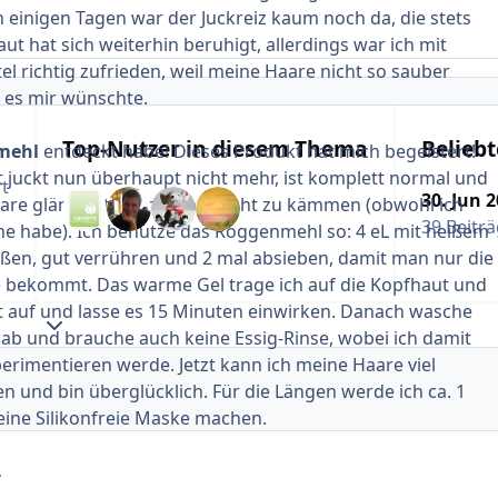
 einigen Tagen war der Juckreiz kaum noch da, die stets
ut hat sich weiterhin beruhigt, allerdings war ich mit
el richtig zufrieden, weil meine Haare nicht so sauber
 es mir wünschte.
Top-Nutzer in diesem Thema
Beliebt
mehl
entdeckt habe! Dieses Produkt hat mich begeistert!
 juckt nun überhaupt nicht mehr, ist komplett normal und
t
30. Jun 
are glänzen toll und sind leicht zu kämmen (obwohl ich
39 Beitr
ne habe). Ich benutze das Roggenmehl so: 4 eL mit heißem
ßen, gut verrühren und 2 mal absieben, damit man nur die
e bekommt. Das warme Gel trage ich auf die Kopfhaut und
t auf und lasse es 15 Minuten einwirken. Danach wasche
Themenansicht erweitern
 ab und brauche auch keine Essig-Rinse, wobei ich damit
erimentieren werde. Jetzt kann ich meine Haare viel
n und bin überglücklich. Für die Längen werde ich ca. 1
eine Silikonfreie Maske machen.
.
ch herzlichst diese Methode zu probieren, die nötigen