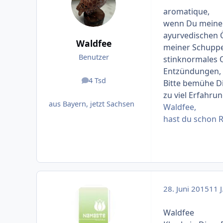
Produkte hat m
aromatique,
allen Gesundhei
wenn Du meine H
ayurvedischen 
Waldfee
meiner Schuppe
Benutzer
stinknormales 
Entzündungen, w
4 Tsd
Bitte bemühe Di
Beiträge
zu viel Erfahru
aus Bayern, jetzt Sachsen
Waldfee,
hast du schon 
28. Juni 2015
11 J
Waldfee