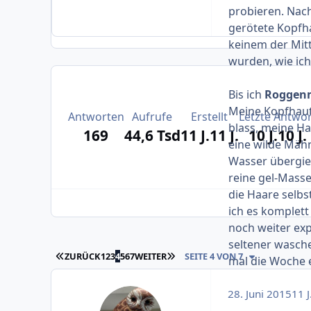
probieren. Nach
gerötete Kopfha
keinem der Mitt
wurden, wie ich
Bis ich
Roggen
Meine Kopfhaut
Antworten
Aufrufe
Erstellt
Letzte Antwor
blass, meine Ha
169
44,6 Tsd
11 J.
11 J.
10 J.
10 J.
eine wilde Mäh
Wasser übergie
reine gel-Mass
die Haare selbs
ich es komplett
noch weiter exp
seltener wasche
ERSTE SEITE
LETZTE SEITE
ZURÜCK
1
2
3
4
5
6
7
WEITER
SEITE 4 VON 7
mal die Woche 
28. Juni 2015
11 J
Ich empfehle eu