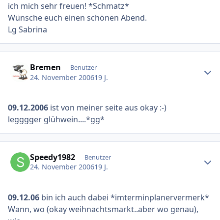
ich mich sehr freuen! *Schmatz*
Wünsche euch einen schönen Abend.
Lg Sabrina
Ersteller-Statistik
Bremen
Benutzer
24. November 2006
19 J.
09.12.2006
ist von meiner seite aus okay :-)
legggger glühwein....*gg*
Ersteller-Statistik
Speedy1982
Benutzer
24. November 2006
19 J.
09.12.06
bin ich auch dabei *imterminplanervermerk*
Wann, wo (okay weihnachtsmarkt..aber wo genau),