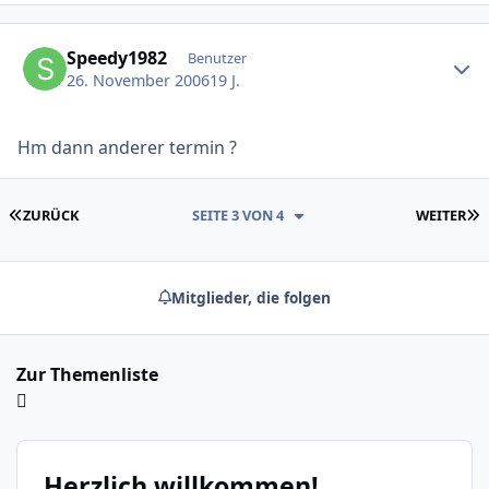
Ersteller-Statistik
Speedy1982
Benutzer
26. November 2006
19 J.
Hm dann anderer termin ?
ERSTE SEITE
L
ZURÜCK
SEITE 3 VON 4
WEITER
Mitglieder, die folgen
Zur Themenliste
Herzlich willkommen!