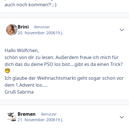
auch noch kommen?! ;-)
Ersteller-Statistik
Brini
Benutzer
20. November 2006
19 J.
Hallo Wölfchen,
schön von dir zu lesen. Außerdem freue ich mich für
dich das du deine PSO los bist....gibt es da einen Trick?
Ich glaube der Weihnachtsmarkt geht sogar schon vor
dem 1.Advent los.....
Gruß Sabrina
Ersteller-Statistik
Bremen
Benutzer
21. November 2006
19 J.