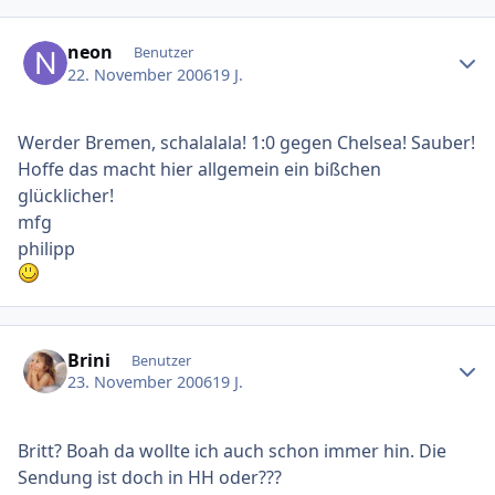
Ersteller-Statistik
neon
Benutzer
22. November 2006
19 J.
Werder Bremen, schalalala! 1:0 gegen Chelsea! Sauber!
Hoffe das macht hier allgemein ein bißchen
glücklicher!
mfg
philipp
Ersteller-Statistik
Brini
Benutzer
23. November 2006
19 J.
Britt? Boah da wollte ich auch schon immer hin. Die
Sendung ist doch in HH oder???