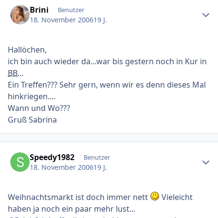
Ersteller-Statistik
Brini
Benutzer
18. November 2006
19 J.
Hallöchen,
ich bin auch wieder da...war bis gestern noch in Kur in
BB
...
Ein Treffen??? Sehr gern, wenn wir es denn dieses Mal
hinkriegen....
Wann und Wo???
Gruß Sabrina
Ersteller-Statistik
Speedy1982
Benutzer
18. November 2006
19 J.
Weihnachtsmarkt ist doch immer nett
Vieleicht
haben ja noch ein paar mehr lust...