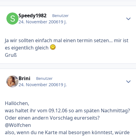
Ersteller-Statistik
Speedy1982
Benutzer
24. November 2006
19 J.
Ja wir sollten einfach mal einen termin setzen... mir ist
es eigentlich gleich
Gruß
Ersteller-Statistik
Brini
Benutzer
24. November 2006
19 J.
Hallöchen,
was haltet ihr vom 09.12.06 so am späten Nachmittag?
Oder einen andern Vorschlag eurerseits?
@Wölfchen
also, wenn du ne Karte mal besorgen könntest, würde