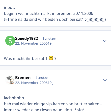
input:
beginn weihnachtsmarkt in bremen: 30.11.2006
@Trine na da sind wir beiden doch bei sat1 :-)))))))))))))))
Ersteller-Statistik
Speedy1982
Benutzer
22. November 2006
19 J.
Was macht ihr bei sat 1
?
Ersteller-Statistik
Bremen
Benutzer
22. November 2006
19 J.
lachhhhhh...
hab mal wieder einige vip-karten von britt erhalten -
immer wieder eine riesen gaudi dort..*sfg*