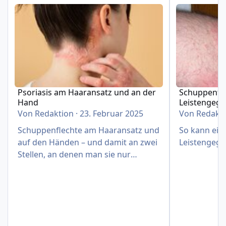
Psoriasis am Haaransatz und an der Hand
Schuppenflech
Psoriasis am Haaransatz und an der
Schuppenfle
Hand
Leistengeg
Von
Redaktion
·
23. Februar 2025
Von
Redakt
Schuppenflechte am Haaransatz und
So kann eine
auf den Händen – und damit an zwei
Leistengege
Stellen, an denen man sie nur
schwer verbergen kann