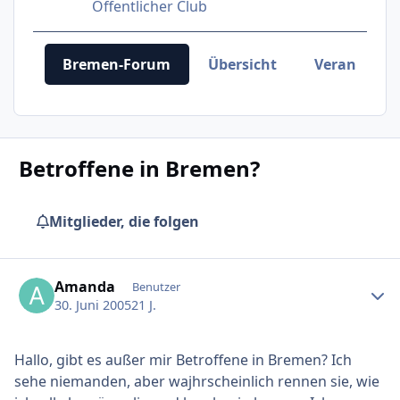
Öffentlicher Club
Bremen-Forum
Übersicht
Veranstalt
Betroffene in Bremen?
Mitglieder, die folgen
Ersteller-Statistik
Amanda
Benutzer
30. Juni 2005
21 J.
Hallo, gibt es außer mir Betroffene in Bremen? Ich
sehe niemanden, aber wajhrscheinlich rennen sie, wie