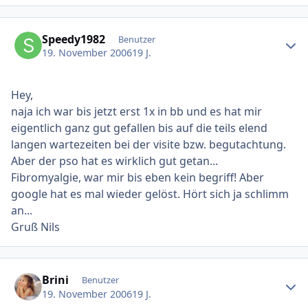
Ersteller-Statistik
Speedy1982
Benutzer
19. November 2006
19 J.
Hey,
naja ich war bis jetzt erst 1x in bb und es hat mir
eigentlich ganz gut gefallen bis auf die teils elend
langen wartezeiten bei der visite bzw. begutachtung.
Aber der pso hat es wirklich gut getan...
Fibromyalgie, war mir bis eben kein begriff! Aber
google hat es mal wieder gelöst. Hört sich ja schlimm
an...
Gruß Nils
Ersteller-Statistik
Brini
Benutzer
19. November 2006
19 J.