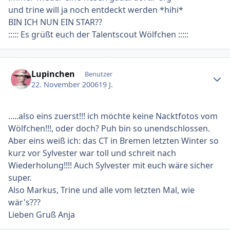
und trine will ja noch entdeckt werden *hihi*
BIN ICH NUN EIN STAR??
::::: Es grüßt euch der Talentscout Wölfchen :::::
Ersteller-Statistik
Lupinchen
Benutzer
22. November 2006
19 J.
.....also eins zuerst!!! ich möchte keine Nacktfotos vom
Wölfchen!!!, oder doch? Puh bin so unendschlossen.
Aber eins weiß ich: das CT in Bremen letzten Winter so
kurz vor Sylvester war toll und schreit nach
Wiederholung!!!! Auch Sylvester mit euch wäre sicher
super.
Also Markus, Trine und alle vom letzten Mal, wie
wär's???
Lieben Gruß Anja