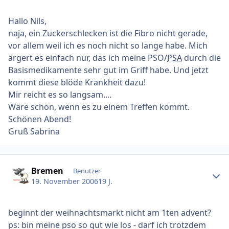
Hallo Nils,
naja, ein Zuckerschlecken ist die Fibro nicht gerade,
vor allem weil ich es noch nicht so lange habe. Mich
ärgert es einfach nur, das ich meine PSO/
PSA
durch die
Basismedikamente sehr gut im Griff habe. Und jetzt
kommt diese blöde Krankheit dazu!
Mir reicht es so langsam....
Wäre schön, wenn es zu einem Treffen kommt.
Schönen Abend!
Gruß Sabrina
Ersteller-Statistik
Bremen
Benutzer
19. November 2006
19 J.
beginnt der weihnachtsmarkt nicht am 1ten advent?
ps: bin meine pso so gut wie los - darf ich trotzdem