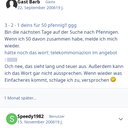
Gast Barb
Gäste
22. September 2006
19 J.
3 - 2 - 1 deins für 50 pfennig!! ggg
Bin die nächsten Tage auf der Suche nach Pfennigen.
Wenn ich 50 davon zusammen habe, melde ich mich
wieder.
hätte noch das wort: telekommoniazion im angebot
:-)))))))
Och nee, das sieht lang und teuer aus. Außerdem kann
ich das Wort gar nicht aussprechen. Wenn wieder was
Einfacheres kommt, schlage ich zu, versprochen
1 Monat später...
Ersteller-Statistik
Speedy1982
Benutzer
15. November 2006
19 J.