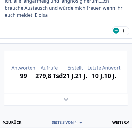
ich, alle langärmelig und langhosig herum...Ich
brauche Austausch und würde mich freuen wenn ihr
euch meldet. Eloisa
1
Antworten
Aufrufe
Erstellt
Letzte Antwort
99
279,8 Tsd
21 J.
21 J.
10 J.
10 J.
Themenansicht erweitern
ERSTE SEITE
L
ZURÜCK
SEITE 3 VON 4
WEITER