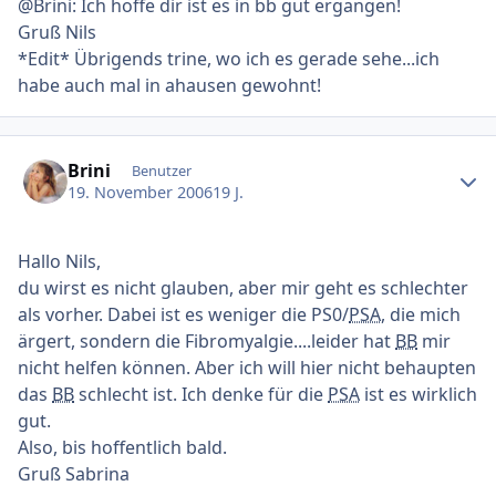
@Brini: Ich hoffe dir ist es in bb gut ergangen!
Gruß Nils
*Edit* Übrigends trine, wo ich es gerade sehe...ich
habe auch mal in ahausen gewohnt!
Ersteller-Statistik
Brini
Benutzer
19. November 2006
19 J.
Hallo Nils,
du wirst es nicht glauben, aber mir geht es schlechter
als vorher. Dabei ist es weniger die PS0/
PSA
, die mich
ärgert, sondern die Fibromyalgie....leider hat
BB
mir
nicht helfen können. Aber ich will hier nicht behaupten
das
BB
schlecht ist. Ich denke für die
PSA
ist es wirklich
gut.
Also, bis hoffentlich bald.
Gruß Sabrina