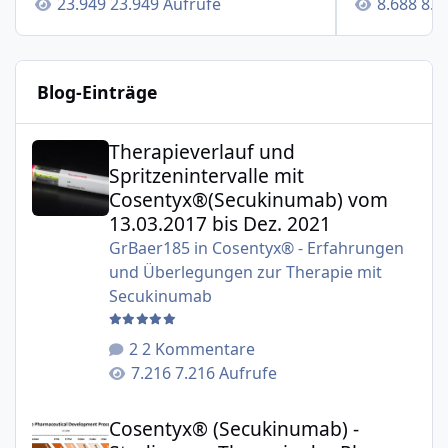
23.949 Aufrufe
8.6
Blog-Einträge
Therapieverlauf und Spritzenintervalle mit Cosentyx®(S
Therapieverlauf und
Spritzenintervalle mit
Cosentyx®(Secukinumab) vom
13.03.2017 bis Dez. 2021
GrBaer185
in
Cosentyx® - Erfahrungen
und Überlegungen zur Therapie mit
Secukinumab
2 Kommentare
7.216 Aufrufe
Cosentyx® (Secukinumab) - Studien zur Therapie der Plaqu
Cosentyx® (Secukinumab) -