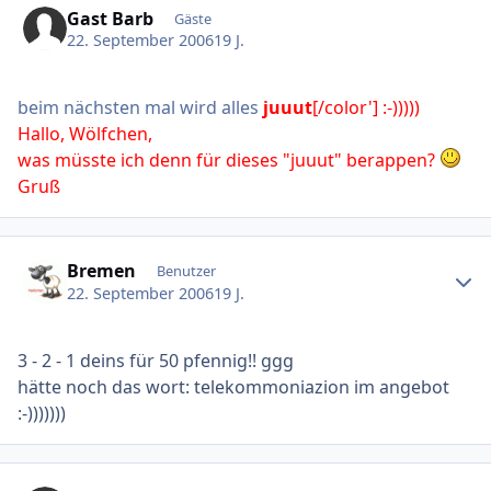
Gast Barb
Gäste
22. September 2006
19 J.
beim nächsten mal wird alles
juuut
[/color'] :-)))))
Hallo, Wölfchen,
was müsste ich denn für dieses "juuut" berappen?
Gruß
Ersteller-Statistik
Bremen
Benutzer
22. September 2006
19 J.
3 - 2 - 1 deins für 50 pfennig!! ggg
hätte noch das wort: telekommoniazion im angebot
:-)))))))