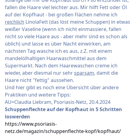
solange bei mir die Kopfhaut durch Pso entzündet ist,
fallen die Haare viel leichter aus. Mir hilft Fett oder Öl
auf der Kopfhaut - bei großen Flächen nehme ich
reichlich
LinolaFett (das löst meine Schuppen) in etwas
weißer Vaseline (wenn ich nicht einmassiere, fallen
nicht so viele Haare aus - aber mehr sind es schon als
üblich) und lasse es über Nacht einwirken, am
nächsten Tag wasche ich es aus, z.Z. mit einem
mandelölhaltigen Haarwaschmittel aus dem
Supermarkt. Nach dem Haarewaschen creme ich
wieder, aber diesmal nur sehr
sparsam
, damit die
Haare nicht "fettig" aussehen.
Und hier gibt es noch eine Übersicht über andere
Praktiken und weitere Tipps:
AU=Claudia Liebram, Psoriasis-Netz, 20.4.2024
Schuppenflechte auf der Kopfhaut in 5 Schritten
loswerden
https://www.psoriasis-
netz.de/magazin/schuppenflechte-kopf/kopfhaut/