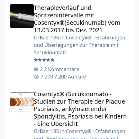
Therapieverlauf und Spritzenintervalle mit Cosentyx®(S
Therapieverlauf und
Spritzenintervalle mit
Cosentyx®(Secukinumab) vom
13.03.2017 bis Dez. 2021
GrBaer185
in
Cosentyx® - Erfahrungen
und Überlegungen zur Therapie mit
Secukinumab
2 Kommentare
7.200 Aufrufe
Cosentyx® (Secukinumab) - Studien zur Therapie der Plaqu
Cosentyx® (Secukinumab) -
Studien zur Therapie der Plaque-
Psoriasis, ankylosierender
Spondylitis, Psoriasis bei Kindern
- eine Übersicht
GrBaer185
in
Cosentyx® - Erfahrungen
und Überlegungen zur Therapie mit