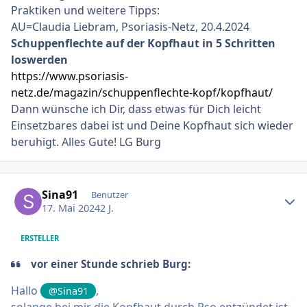
Praktiken und weitere Tipps:
AU=Claudia Liebram, Psoriasis-Netz, 20.4.2024
Schuppenflechte auf der Kopfhaut in 5 Schritten
loswerden
https://www.psoriasis-
netz.de/magazin/schuppenflechte-kopf/kopfhaut/
Dann wünsche ich Dir, dass etwas für Dich leicht
Einsetzbares dabei ist und Deine Kopfhaut sich wieder
beruhigt. Alles Gute! LG Burg
Ersteller-Statistik
Sina91
Benutzer
17. Mai 2024
2 J.
ERSTELLER
vor einer Stunde schrieb Burg:
Hallo
,
@Sina91