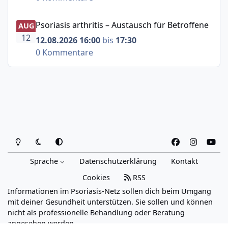
Psoriasis arthritis – Austausch für Betroffene
Psoriasis arthritis – Austausch für Betroffene
AUG
12
12.08.2026 16:00
bis
17:30
0 Kommentare
Heller Modus
Dunkler Modus
Systemeinstellung
f
i
y
a
n
o
Sprache
Datenschutzerklärung
Kontakt
c
s
u
e
t
t
Cookies
RSS
b
a
u
Informationen im Psoriasis-Netz sollen dich beim Umgang
o
g
b
mit deiner Gesundheit unterstützen. Sie sollen und können
o
r
e
nicht als professionelle Behandlung oder Beratung
angesehen werden.
k
a