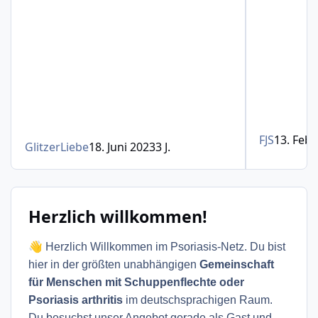
FJS
13. Feb
GlitzerLiebe
18. Juni 2023
3 J.
Herzlich willkommen!
👋
Herzlich Willkommen im Psoriasis-Netz. Du bist
hier in der größten unabhängigen
Gemeinschaft
für Menschen mit Schuppenflechte oder
Psoriasis arthritis
im deutschsprachigen Raum.
Du besuchst unser Angebot gerade als Gast und