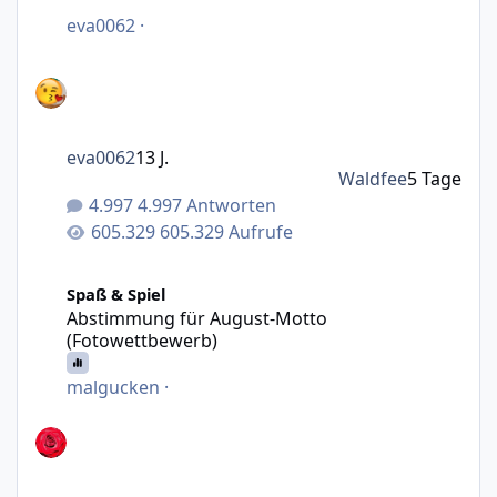
eva0062
·
eva0062
13 J.
Waldfee
5 Tage
4.997 Antworten
605.329 Aufrufe
Abstimmung für August-Motto (Fotowettbewerb)
Spaß & Spiel
Abstimmung für August-Motto
(Fotowettbewerb)
malgucken
·