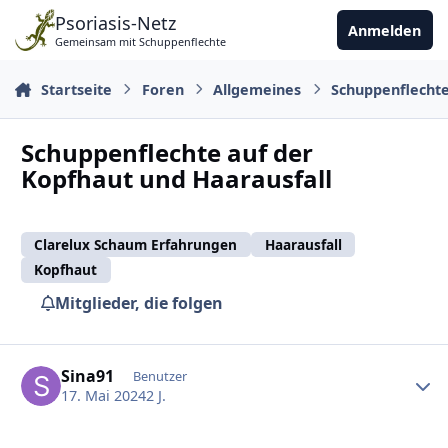
Zu Inhalt springen
Psoriasis-Netz
Anmelden
Gemeinsam mit Schuppenflechte
Startseite
Foren
Allgemeines
Schuppenflecht
Schuppenflechte auf der
Kopfhaut und Haarausfall
Clarelux Schaum Erfahrungen
Haarausfall
Kopfhaut
Mitglieder, die folgen
Ersteller-Statistik
Sina91
Benutzer
17. Mai 2024
2 J.