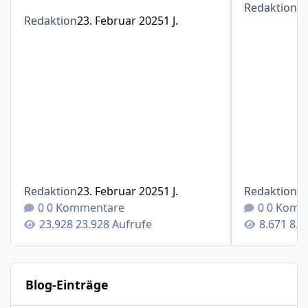
Redaktion
1
Redaktion
23. Februar 2025
1 J.
Redaktion
23. Februar 2025
1 J.
Redaktion
1
0 Kommentare
0 Komm
23.928 Aufrufe
8.6
Blog-Einträge