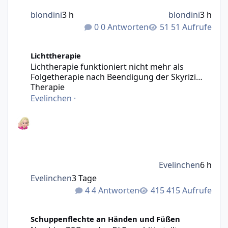
blondini
3 h
blondini
3 h
0 Antworten
51 Aufrufe
Lichtherapie funktioniert nicht mehr als Folgetherapie n
Lichttherapie
Lichtherapie funktioniert nicht mehr als
Folgetherapie nach Beendigung der Skyrizi
Therapie
Evelinchen
·
Evelinchen
6 h
Evelinchen
3 Tage
4 Antworten
415 Aufrufe
Neu hier PSO an den Füßen - bitte teilt euer Wissen mit m
Schuppenflechte an Händen und Füßen