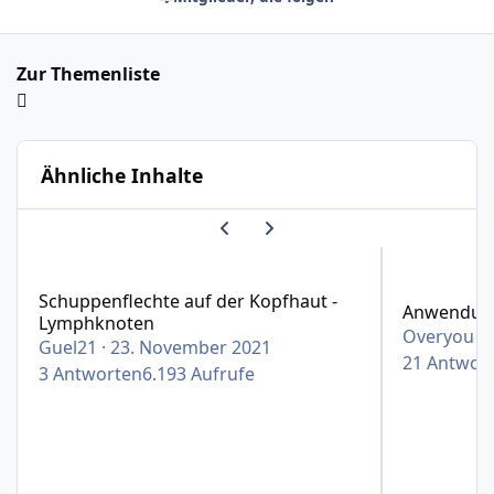
Zur Themenliste
Ähnliche Inhalte
Vorherige Karussell-Folie
Nächste Karussell-Folie
Schuppenflechte auf der Kopfhaut - Lymphknoten
Anwendung vo
Schuppenflechte auf der Kopfhaut -
Anwendung
Lymphknoten
Overyou
·
Guel21
·
23. November 2021
21
Antwor
3
Antworten
6.193
Aufrufe