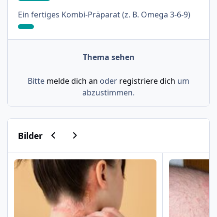
: 9%
Ein fertiges Kombi-Präparat (z. B. Omega 3-6-9)
Thema sehen
Bitte
melde dich an
oder
registriere dich
um
abzustimmen.
Vorherige Karussell-Folie
Nächste Karussell-Folie
Bilder
Psoriasis am Haaransatz und an der Hand
Schuppenflech