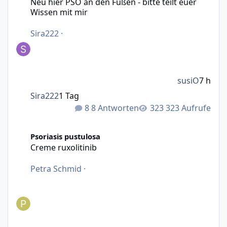
Neu hier PSO an den Füßen - bitte teilt euer
Wissen mit mir
Sira222
·
susiO
7 h
Sira222
1 Tag
8 Antworten
323 Aufrufe
Creme ruxolitinib
Psoriasis pustulosa
Creme ruxolitinib
Petra Schmid
·