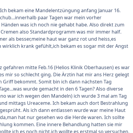
s. Ich bekam eine Mandelentzüngung anfang Januar 16.
chub...innerhalb paar Tagen war mein vorher
n Händen was ich noch nie gehabt habe. Also direkt zum
 Cremen also Standardprogramm was mir immer half.
er als besser,meine haut war ganz rot und heiss,es
h wirklich krank gefühlt,ich bekam es sogar mit der Angst
gefahren mitte Feb.16 (Helios Klinik Oberhausen) es war
s mir so schlecht ging. Die Ärztin hat mir ans Herz gelegt
en Griff bekommt. Somit bin ich dann nächsten Tag
age...was wurde gemacht in den 6 Tagen? Also diverse
no war ich wegen den Mandeln) ich wurde 3 mal am Tag
und mittags Ureaceme. Ich bekam auch dort Bestrahlung
ngesprüht. Als ich dann entlassen wurde war meine Haut
da,man hat nur gesehen wo die Herde waren. Ich sollte
hlung kommen. Eine innere Behandlung hatten sie mir
lte ich es noch nicht,ich wollte es erstmal so versuchen.