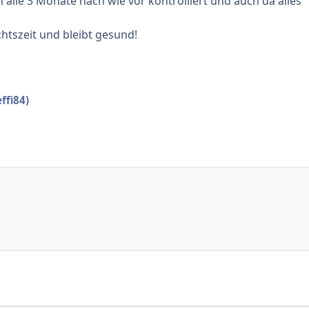
 alle 3 Monate nach wie vor kontrolliert und auch da alles
htszeit und bleibt gesund!
ffi84)