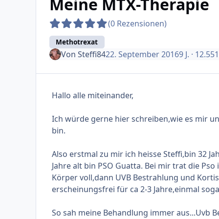
Meine MTX-Therapie
(0 Rezensionen)
Methotrexat
Von
Steffi84
22. September 2016
9 J.
· 12.55
Hallo alle miteinander,
Ich würde gerne hier schreiben,wie es mir u
bin.
Also erstmal zu mir ich heisse Steffi,bin 32 J
Jahre alt bin PSO Guatta. Bei mir trat die Ps
Körper voll,dann UVB Bestrahlung und Kortis
erscheinungsfrei für ca 2-3 Jahre,einmal sogar
So sah meine Behandlung immer aus...Uvb Be