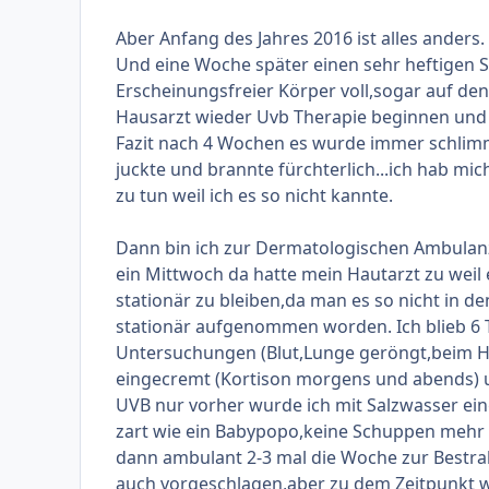
Aber Anfang des Jahres 2016 ist alles ander
Und eine Woche später einen sehr heftigen S
Erscheinungsfreier Körper voll,sogar auf de
Hausarzt wieder Uvb Therapie beginnen und
Fazit nach 4 Wochen es wurde immer schlimm
juckte und brannte fürchterlich...ich hab mic
zu tun weil ich es so nicht kannte.
Dann bin ich zur Dermatologischen Ambulanz 
ein Mittwoch da hatte mein Hautarzt zu weil e
stationär zu bleiben,da man es so nicht in d
stationär aufgenommen worden. Ich blieb 6 T
Untersuchungen (Blut,Lunge geröngt,beim H
eingecremt (Kortison morgens und abends) 
UVB nur vorher wurde ich mit Salzwasser ei
zart wie ein Babypopo,keine Schuppen mehr 
dann ambulant 2-3 mal die Woche zur Bestra
auch vorgeschlagen,aber zu dem Zeitpunkt wol