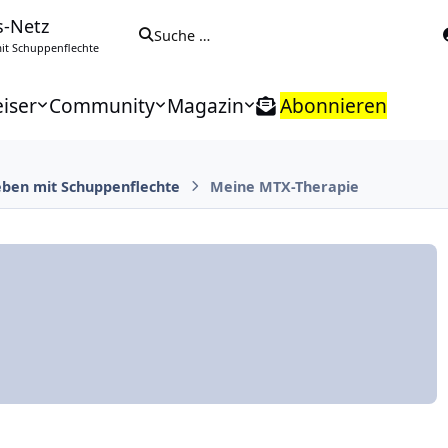
s-Netz
Suche …
t Schuppenflechte
iser
Community
Magazin
Abonnieren
eben mit Schuppenflechte
Meine MTX-Therapie