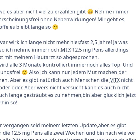
o es aber nicht viel zu erzählen gibt
Nehme immer
😄
 erscheinungsfrei ohne Nebenwirkungen! Mir geht es
offe es bleibt lange so
🙂
war wirklich lange nicht mehr hier,fast 2,5 Jahre! Ja was
 Also ich nehme immernoch
MTX
12,5 mg Pens allerdings
 ist mit meinem Hautarzt so abgesprochen.
rd alle 3 Monate kontrolliert immernoch alles Top. Und
nungsfrei
Also ich kann nur jedem Mut machen der
🙂
hen. Aber es gibt natürlich auch Menschen die
MTX
nicht
oder oder. Aber wers nicht versucht kann es auch nicht
uch lange gesträubt es zu nehmen,bin aber glücklich jetzt
rhin so!
hr vergangen seid meinem letzten Update,aber es gibt
 die 12,5 mg Pens alle zwei Wochen und bin nach wie vor