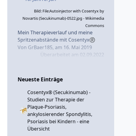
Bild: File:Autoinjector with Cosentyx by
Novartis (Secukinumab)-0522.jpg - Wikimedia
Commons
Mein Therapieverlauf und meine
Spritzenabstände mit Cosentyx
®
Von GrBaer185, am 16. Mai 2019
Überarbeitet am 02.09.2022
Ich hatte zu Beginn meiner Therapie
im März 2017
mit
Cosentyx
schnell guten Erfolg,
®
Neueste Einträge
aber auch neurodermitisartige,
juckende Hautveränderungen in den
Cosentyx® (Secukinumab) -
Armbeugen und einen entzündeten
Studien zur Therapie der
kleinen Finger - siehe hierzu auch
Plaque-Psoriasis,
meine früheren Blog-
ankylosierender Spondylitis,
Beiträge:
Lungenentzündung
Psoriasis bei Kindern - eine
begünstigt durch Secukinumab
Übersicht
(Cosentyx
)? - Cosentyx
®
®