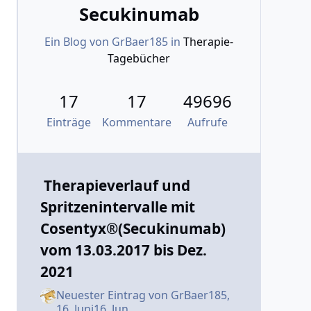
Secukinumab
Ein Blog von
GrBaer185
in
Therapie-
Tagebücher
17
17
49696
Einträge
Kommentare
Aufrufe
Therapieverlauf und
Spritzenintervalle mit
Cosentyx®(Secukinumab)
vom 13.03.2017 bis Dez.
2021
Neuester Eintrag von
GrBaer185
,
16. Juni
16. Jun