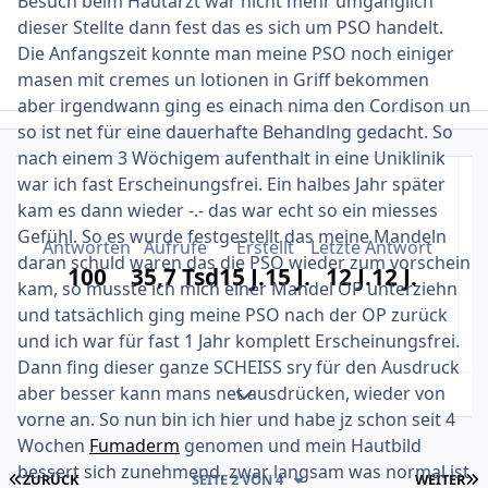
Besuch beim Hautarzt war nicht mehr umgänglich
dieser Stellte dann fest das es sich um PSO handelt.
Die Anfangszeit konnte man meine PSO noch einiger
masen mit cremes un lotionen in Griff bekommen
aber irgendwann ging es einach nima den Cordison un
so ist net für eine dauerhafte Behandlng gedacht. So
nach einem 3 Wöchigem aufenthalt in eine Uniklinik
war ich fast Erscheinungsfrei. Ein halbes Jahr später
kam es dann wieder -.- das war echt so ein miesses
Gefühl. So es wurde festgestellt das meine Mandeln
Antworten
Aufrufe
Erstellt
Letzte Antwort
daran schuld waren das die PSO wieder zum vorschein
100
35,7 Tsd
15 J.
15 J.
12 J.
12 J.
kam, so musste ich mich einer Mandel OP unterziehn
und tatsächlich ging meine PSO nach der OP zurück
und ich war für fast 1 Jahr komplett Erscheinungsfrei.
Dann fing dieser ganze SCHEISS sry für den Ausdruck
aber besser kann mans net ausdrücken, wieder von
Themenansicht erweitern
vorne an. So nun bin ich hier und habe jz schon seit 4
Wochen
Fumaderm
genomen und mein Hautbild
bessert sich zunehmend, zwar langsam was normal ist
ERSTE SEITE
L
ZURÜCK
SEITE 2 VON 4
WEITER