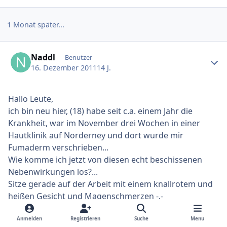
1 Monat später...
Ersteller-Statistik
Naddl
Benutzer
16. Dezember 2011
14 J.
Hallo Leute,
ich bin neu hier, (18) habe seit c.a. einem Jahr die
Krankheit, war im November drei Wochen in einer
Hautklinik auf Norderney und dort wurde mir
Fumaderm verschrieben...
Wie komme ich jetzt von diesen echt beschissenen
Nebenwirkungen los?...
Sitze gerade auf der Arbeit mit einem knallrotem und
heißen Gesicht und Magenschmerzen -.-
Liebe Grüße
Anmelden
Registrieren
Suche
Menu