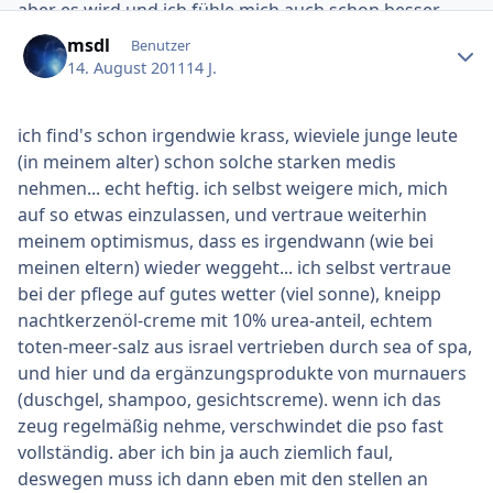
aber es wird und ich fühle mich auch schon besser.
Ersteller-Statistik
Also schonmal von meiner Seite wer Fragen zu
msdl
Benutzer
Fumaderm hat kann mir diese gerne Stellen, ich weis
14. August 2011
14 J.
das viele vor den Nebenwirkungen Angst haben aber
das braucht ihr nicht. Wenn ihr einfach mehr wissen
ich find's schon irgendwie krass, wieviele junge leute
wollte schreibt mich an oder so.
(in meinem alter) schon solche starken medis
Ok das wars dann erstmal mit mir, freue mich schon
nehmen... echt heftig. ich selbst weigere mich, mich
auf eure geschichten und Erfahrungen.
auf so etwas einzulassen, und vertraue weiterhin
Vielen Dank
meinem optimismus, dass es irgendwann (wie bei
Liebe Grüße Peter
meinen eltern) wieder weggeht... ich selbst vertraue
bei der pflege auf gutes wetter (viel sonne), kneipp
nachtkerzenöl-creme mit 10% urea-anteil, echtem
toten-meer-salz aus israel vertrieben durch sea of spa,
und hier und da ergänzungsprodukte von murnauers
(duschgel, shampoo, gesichtscreme). wenn ich das
zeug regelmäßig nehme, verschwindet die pso fast
vollständig. aber ich bin ja auch ziemlich faul,
deswegen muss ich dann eben mit den stellen an