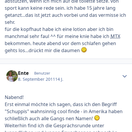
abstützen, wenn ich mich auf die toilette setze. von
sport kann keine rede sein. ich habe 15 jahre lang
getanzt...das ist jetzt auch vorbei und das vermisse ich
sehr.
für die kopfhaut habe ich eine lotion aber ich bin
manchmal sehr faul ^^ für meine knie habe ich
MTX
bekommen. heute abend vor dem schlafen gehen
gehts los...drückt mir die daumen
Ersteller-Statistik
Ente
Benutzer
8. September 2011
14 J.
Nabend!
Erst einmal möchte ich sagen, dass ich den Begriff
"Schuppis" wahnsinnig cool finde - in Amerika haben
schließlich auch alle Gangs nen Namen!
Weiterhin find ich die Gesprächsrunde unter