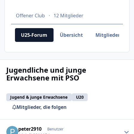
Offener Club
12 Mitglieder
U25-Forum
Übersicht
Mitglieder
Jugendliche und junge
Erwachsene mit PSO
Jugend & junge Erwachsene
U20
Mitglieder, die folgen
Ersteller-Statistik
peter2910
Benutzer