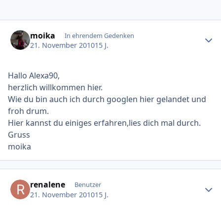
Ersteller-Statistik
moika
In ehrendem Gedenken
21. November 2010
15 J.
Hallo Alexa90,
herzlich willkommen hier.
Wie du bin auch ich durch googlen hier gelandet und
froh drum.
Hier kannst du einiges erfahren,lies dich mal durch.
Gruss
moika
Ersteller-Statistik
renalene
Benutzer
21. November 2010
15 J.