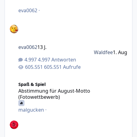
eva0062
·
eva0062
13 J.
Waldfee
1. Aug
4.997 Antworten
605.551 Aufrufe
Abstimmung für August-Motto (Fotowettbewerb)
Spaß & Spiel
Abstimmung für August-Motto
(Fotowettbewerb)
malgucken
·