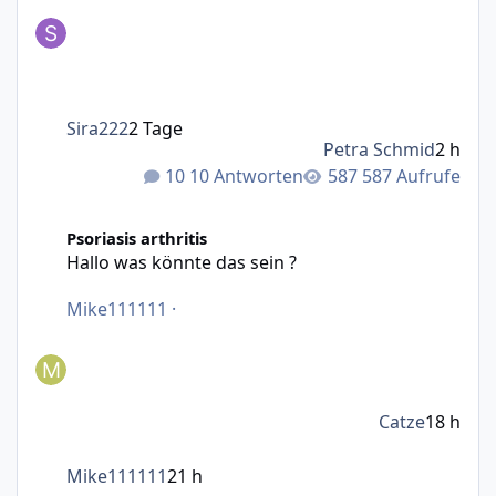
Sira222
2 Tage
Petra Schmid
2 h
10 Antworten
587 Aufrufe
Hallo was könnte das sein ?
Psoriasis arthritis
Hallo was könnte das sein ?
Mike111111
·
Catze
18 h
Mike111111
21 h