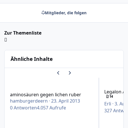
Mitglieder, die folgen
Zur Themenliste
Ähnliche Inhalte
Vorherige Karussell-Folie
Nächste Karussell-Folie
aminosäuren gegen lichen ruber
Legalon / Sil
Legalon / 
aminosäuren gegen lichen ruber
14
hamburgerdeern
·
23. April 2013
Erli
·
3. Au
0
Antworten
4.057
Aufrufe
327
Antwo