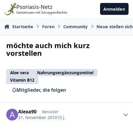
Zu Inhalt springen
Psoriasis-Netz
Anmelden
Gemeinsam mit Schuppenflechte
Startseite
Foren
Community
Neue stellen sich
möchte auch mich kurz
vorstellen
Aloe vera
Nahrungsergänzungsmittel
Vitamin B12
Mitglieder, die folgen
Ersteller-Statistik
Alexa90
Benutzer
21. November 2010
15 J.