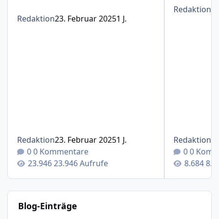
Redaktion
1
Redaktion
23. Februar 2025
1 J.
Redaktion
23. Februar 2025
1 J.
Redaktion
1
0 Kommentare
0 Komm
23.946 Aufrufe
8.6
Blog-Einträge