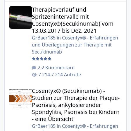
Therapieverlauf und Spritzenintervalle mit Cosentyx®(S
Therapieverlauf und
Spritzenintervalle mit
Cosentyx®(Secukinumab) vom
13.03.2017 bis Dez. 2021
GrBaer185
in
Cosentyx® - Erfahrungen
und Überlegungen zur Therapie mit
Secukinumab
2 Kommentare
7.214 Aufrufe
Cosentyx® (Secukinumab) - Studien zur Therapie der Plaqu
Cosentyx® (Secukinumab) -
Studien zur Therapie der Plaque-
Psoriasis, ankylosierender
Spondylitis, Psoriasis bei Kindern
- eine Übersicht
GrBaer185
in
Cosentyx® - Erfahrungen