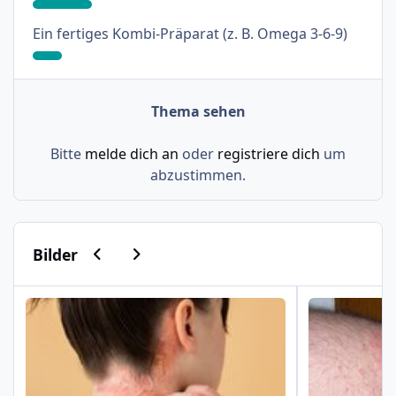
: 9%
Ein fertiges Kombi-Präparat (z. B. Omega 3-6-9)
Thema sehen
Bitte
melde dich an
oder
registriere dich
um
abzustimmen.
Vorherige Karussell-Folie
Nächste Karussell-Folie
Bilder
Psoriasis am Haaransatz und an der Hand
Schuppenflech