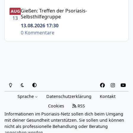
Gießen: Treffen der Psoriasis-Selbsthilfegruppe
Gießen: Treffen der Psoriasis-
AUG
Selbsthilfegruppe
13
13.08.2026 17:30
0 Kommentare
Heller Modus
Dunkler Modus
Systemeinstellung
f
i
y
a
n
o
Sprache
Datenschutzerklärung
Kontakt
c
s
u
e
t
t
Cookies
RSS
b
a
u
Informationen im Psoriasis-Netz sollen dich beim Umgang
o
g
b
mit deiner Gesundheit unterstützen. Sie sollen und können
o
r
e
nicht als professionelle Behandlung oder Beratung
angesehen werden.