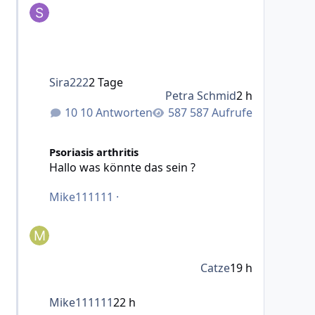
Sira222
2 Tage
Petra Schmid
2 h
10 Antworten
587 Aufrufe
Hallo was könnte das sein ?
Psoriasis arthritis
Hallo was könnte das sein ?
Mike111111
·
Catze
19 h
Mike111111
22 h