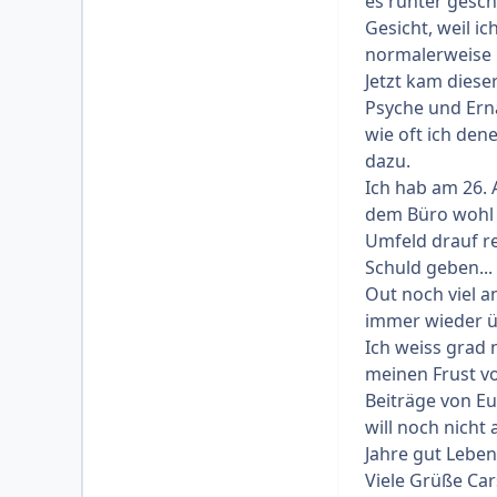
es runter geschl
Gesicht, weil i
normalerweise 
Jetzt kam diese
Psyche und Ernä
wie oft ich dene
dazu.
Ich hab am 26. 
dem Büro wohl 
Umfeld drauf r
Schuld geben... 
Out noch viel a
immer wieder üb
Ich weiss grad n
meinen Frust von
Beiträge von Eu
will noch nicht 
Jahre gut Leben
Viele Grüße Car