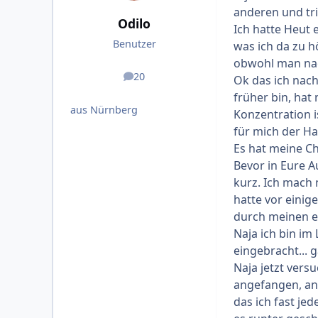
anderen und trin
Odilo
Ich hatte Heut
Benutzer
was ich da zu 
obwohl man nac
20
Ok das ich nac
Beiträge
früher bin, hat
aus Nürnberg
Konzentration i
für mich der H
Es hat meine Ch
Bevor in Eure A
kurz. Ich mach 
hatte vor einig
durch meinen e
Naja ich bin im
eingebracht... g
Naja jetzt vers
angefangen, ang
das ich fast je