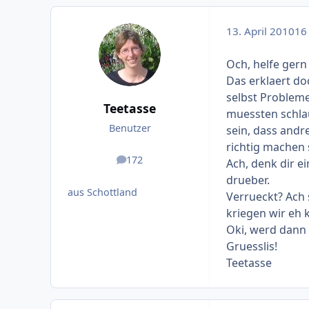
13. April 2010
16 
Och, helfe gern 
Das erklaert doc
selbst Probleme
Teetasse
muessten schlau
Benutzer
sein, dass andre
richtig machen 
172
Ach, denk dir e
Beiträge
drueber.
aus Schottland
Verrueckt? Ach 
kriegen wir eh k
Oki, werd dann
Gruesslis!
Teetasse