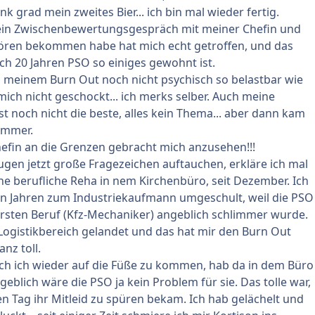
k grad mein zweites Bier... ich bin mal wieder fertig.
 ein Zwischenbewertungsgespräch mit meiner Chefin und
hören bekommen habe hat mich echt getroffen, und das
h 20 Jahren PSO so einiges gewohnt ist.
h meinem Burn Out noch nicht psychisch so belastbar wie
 mich nicht geschockt... ich merks selber. Auch meine
st noch nicht die beste, alles kein Thema... aber dann kam
ammer.
efin an die Grenzen gebracht mich anzusehen!!!
ugen jetzt große Fragezeichen auftauchen, erkläre ich mal
ne berufliche Reha in nem Kirchenbüro, seit Dezember. Ich
en Jahren zum Industriekaufmann umgeschult, weil die PSO
rsten Beruf (Kfz-Mechaniker) angeblich schlimmer wurde.
 Logistikbereich gelandet und das hat mir den Burn Out
anz toll.
uch ich wieder auf die Füße zu kommen, hab da in dem Büro
eblich wäre die PSO ja kein Problem für sie. Das tolle war,
den Tag ihr Mitleid zu spüren bekam. Ich hab gelächelt und