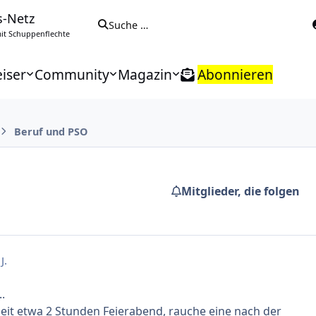
s-Netz
Suche …
t Schuppenflechte
iser
Community
Magazin
Abonnieren
Beruf und PSO
Mitglieder, die folgen
J.
.
h seit etwa 2 Stunden Feierabend, rauche eine nach der