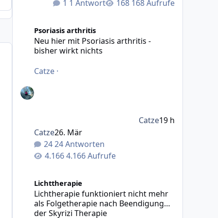
1 Antwort
168 Aufrufe
Neu hier mit Psoriasis arthritis - bisher wirkt nichts
Psoriasis arthritis
Neu hier mit Psoriasis arthritis -
bisher wirkt nichts
Catze
·
Catze
19 h
Catze
26. Mär
24 Antworten
4.166 Aufrufe
Lichtherapie funktioniert nicht mehr als Folgetherapie
Lichttherapie
Lichtherapie funktioniert nicht mehr
als Folgetherapie nach Beendigung
der Skyrizi Therapie