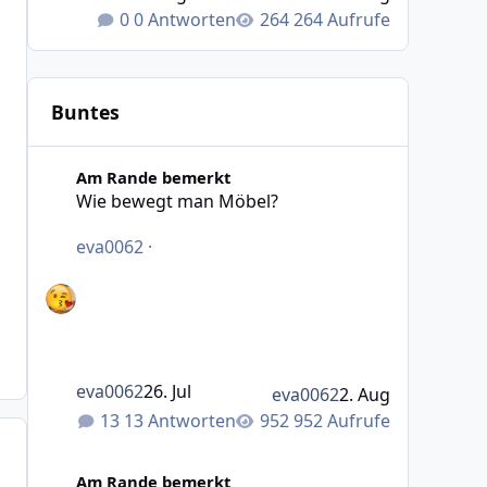
0 Antworten
264 Aufrufe
Buntes
Wie bewegt man Möbel?
Am Rande bemerkt
Wie bewegt man Möbel?
eva0062
·
eva0062
26. Jul
eva0062
2. Aug
13 Antworten
952 Aufrufe
Was macht das Wetter bei euch?
Am Rande bemerkt