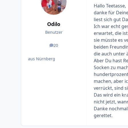
Hallo Teetasse,
danke für Deinen
liest sich gut D
Odilo
Ich war echt ge
Benutzer
erwartet, die is
sie müsste es v
20
beiden Freundi
Beiträge
die auch unter 
aus Nürnberg
Aber Du hast Rech
Socken zu mach
hundertprozenti
machen, aber ic
verrückt, sind s
Das wird ein kr
nicht jetzt, wan
Danke nochmal f
gerettet.