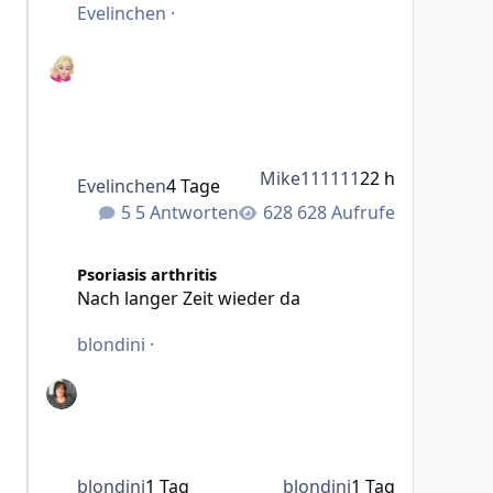
Evelinchen
·
Mike111111
22 h
Evelinchen
4 Tage
5 Antworten
628 Aufrufe
Nach langer Zeit wieder da
Psoriasis arthritis
Nach langer Zeit wieder da
blondini
·
blondini
1 Tag
blondini
1 Tag