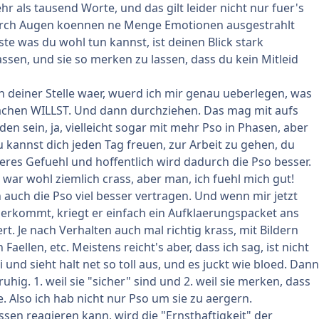
r als tausend Worte, und das gilt leider nicht nur fuer's
Durch Augen koennen ne Menge Emotionen ausgestrahlt
te was du wohl tun kannst, ist deinen Blick stark
assen, und sie so merken zu lassen, dass du kein Mitleid
n deiner Stelle waer, wuerd ich mir genau ueberlegen, was
achen WILLST. Und dann durchziehen. Das mag mit aufs
en sein, ja, vielleicht sogar mit mehr Pso in Phasen, aber
u kannst dich jeden Tag freuen, zur Arbeit zu gehen, du
seres Gefuehl und hoffentlich wird dadurch die Pso besser.
 war wohl ziemlich crass, aber man, ich fuehl mich gut!
 auch die Pso viel besser vertragen. Und wenn mir jetzt
herkommt, kriegt er einfach ein Aufklaerungspacket ans
t. Je nach Verhalten auch mal richtig krass, mit Bildern
Faellen, etc. Meistens reicht's aber, dass ich sag, ist nicht
und sieht halt net so toll aus, und es juckt wie bloed. Dann
ruhig. 1. weil sie "sicher" sind und 2. weil sie merken, dass
e. Also ich hab nicht nur Pso um sie zu aergern.
en reagieren kann, wird die "Ernsthaftigkeit" der