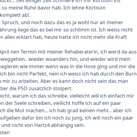
uckt... seit einiger Zeit schmiere ich mir Kortison ins
ch so meine Ruhe davor hab. Ich lehne Kortison
komplett ab!.
r Spruch, und noch dazu das es ja wohl nur an meiner
hrung liege das es bei mir so schlimm ist. Ich weiss nicht
n alles erklärt hab, heute hatte ich nicht mehr die Kraft
April nen Termin mit meiner Rehaberaterin, ich werd da aus
weggehen.. wieder woanders hin, und wieder wird mein
eagieren wie immer wenn was in die Hose ging und mir die
ich bin nicht Perfekt, nein ich weiss ich hab durch den Burn
n mir zu arbeiten. Aber es kann doch nicht sein das man
er die PSO zusätzlich stolpert.
icht, warum ich das schreibe, vielleicht will ich einfach mir
 der Seele schreiben, viellicht hoffe ich auf ein paar
ch die Mut machen... ich hab grad keinen mehr... aber ich
aufgeben dafür bin ich noch zu jung, ich will noch ein paar
 und nicht von Hartz4 abhängig sein.
sten