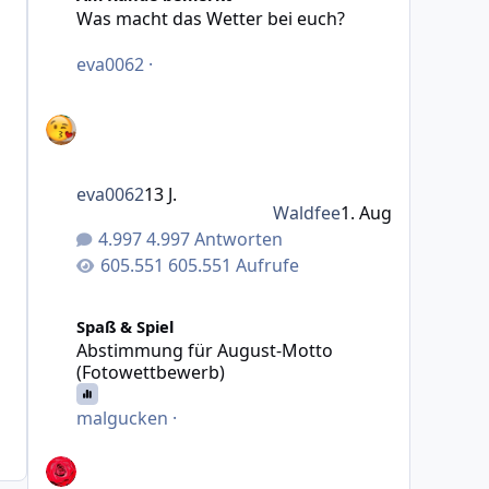
Was macht das Wetter bei euch?
eva0062
·
eva0062
13 J.
Waldfee
1. Aug
4.997 Antworten
605.551 Aufrufe
Abstimmung für August-Motto (Fotowettbewerb)
Spaß & Spiel
Abstimmung für August-Motto
(Fotowettbewerb)
malgucken
·