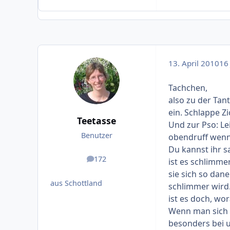
13. April 2010
16 
Tachchen,
also zu der Tant
ein. Schlappe Z
Teetasse
Und zur Pso: Le
Benutzer
obendruff wenn
Du kannst ihr s
172
ist es schlimmer
Beiträge
sie sich so dan
aus Schottland
schlimmer wird.
ist es doch, wo
Wenn man sich i
besonders bei u