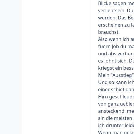
Blicke sagen meh
verliebtsein. 
werden. Das Bes
erscheinen zu l
brauchst.
Also wenn ich a
fuern Job du m
und abs verbund
es lohnt sich. D
kriegst ein bes
Mein "Ausstieg"
Und so kann ich
einer schief da
Hirn geschleuder
von ganz ueblen 
ansteckend, mei 
sin die meisten 
ich drunter leid
Wenn man gelass