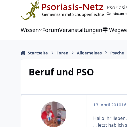
Zu Inhalt springen
Psoriasi
Gemeinsam mi
Wissen
Forum
Veranstaltungen
Wegwe
Startseite
Foren
Allgemeines
Psyche
Beruf und PSO
13. April 2010
16 
Hallo ihr lieben..
... jetzt hab ic