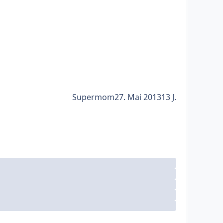
Supermom
27. Mai 2013
13 J.