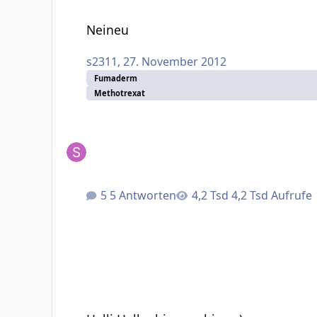
Neineu
Neineu
s2311
,
27. November 2012
Fumaderm
Methotrexat
5 Antworten
4,2 Tsd Aufrufe
Halli Hallo, bin neu hier.. :)