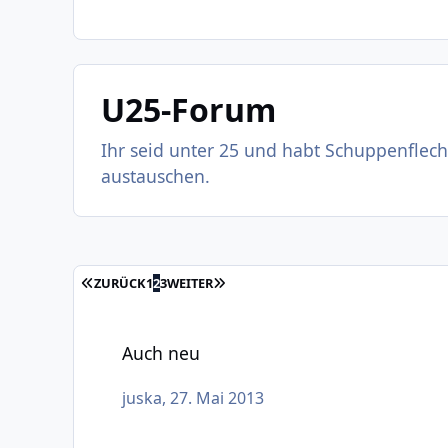
U25-Forum
Ihr seid unter 25 und habt Schuppenflecht
austauschen.
ERSTE SEITE
LETZTE SEITE
ZURÜCK
1
2
3
WEITER
Auch neu
Auch neu
juska
,
27. Mai 2013