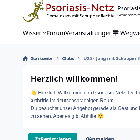
Zu Inhalt springen
Psoriasi
Gemeinsam mi
Wissen
Forum
Veranstaltungen
Wegwe
Startseite
Clubs
U25 - Jung mit Schuppenf
Herzlich willkommen!
👋
Herzlich Willkommen im Psoriasis-Netz. Du bi
arthritis
im deutschsprachigen Raum.
Du besuchst unser Angebot gerade als Gast und ka
🙂
zu sehen. Aber es gibt Abhilfe
Registrieren
Anmelden