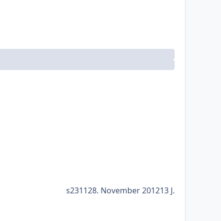
s2311
28. November 2012
13 J.