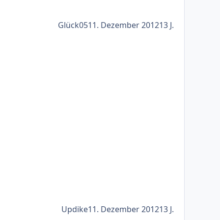
Glück05
11. Dezember 2012
13 J.
Updike
11. Dezember 2012
13 J.