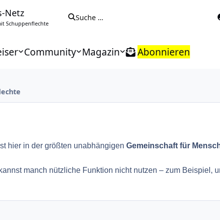
s-Netz
Suche …
t Schuppenflechte
iser
Community
Magazin
Abonnieren
lechte
st hier in der größten unabhängigen
Gemeinschaft für Mensch
nnst manch nützliche Funktion nicht nutzen – zum Beispiel, um