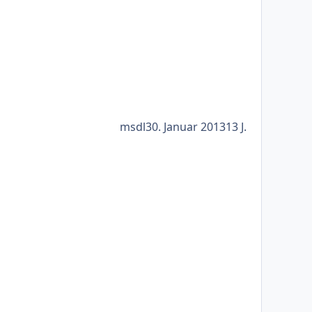
msdl
30. Januar 2013
13 J.