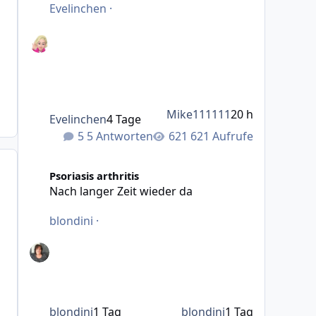
Evelinchen
·
Mike111111
20 h
Evelinchen
4 Tage
5 Antworten
621 Aufrufe
Nach langer Zeit wieder da
Psoriasis arthritis
Nach langer Zeit wieder da
blondini
·
blondini
1 Tag
blondini
1 Tag