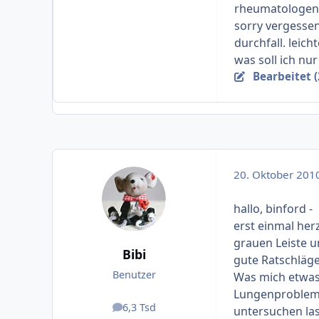
rheumatologen 
sorry vergessen.
durchfall. leic
was soll ich nur
Bearbeitet (
20. Oktober 201
hallo, binford -
erst einmal her
grauen Leiste u
Bibi
gute Ratschläge 
Benutzer
Was mich etwas s
Lungenprobleme
6,3 Tsd
untersuchen las
Beiträge