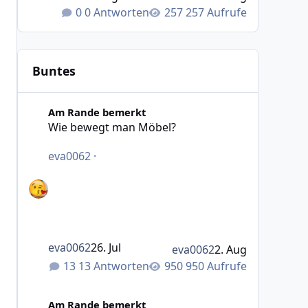
0 Antworten
257 Aufrufe
Buntes
Wie bewegt man Möbel?
Am Rande bemerkt
Wie bewegt man Möbel?
eva0062
·
eva0062
26. Jul
eva0062
2. Aug
13 Antworten
950 Aufrufe
Was macht das Wetter bei euch?
Am Rande bemerkt