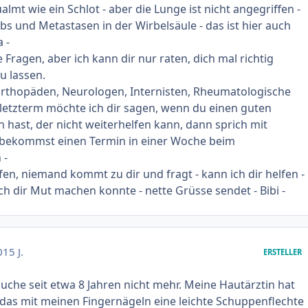
almt wie ein Schlot - aber die Lunge ist nicht angegriffen -
ebs und Metastasen in der Wirbelsäule - das ist hier auch
 -
e Fragen, aber ich kann dir nur raten, dich mal richtig
u lassen.
Orthopäden, Neurologen, Internisten, Rheumatologische
u letzterm möchte ich dir sagen, wenn du einen guten
hast, der nicht weiterhelfen kann, dann sprich mit
 bekommst einen Termin in einer Woche beim
 -
n, niemand kommt zu dir und fragt - kann ich dir helfen -
ich dir Mut machen konnte - nette Grüsse sendet - Bibi -
0
15 J.
ERSTELLER
rauche seit etwa 8 Jahren nicht mehr. Meine Hautärztin hat
das mit meinen Fingernägeln eine leichte Schuppenflechte