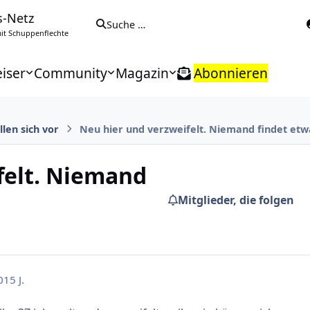
s-Netz
Suche …
t Schuppenflechte
iser
Community
Magazin
Abonnieren
len sich vor
Neu hier und verzweifelt. Niemand findet etwa
felt. Niemand
Mitglieder, die folgen
0
15 J.