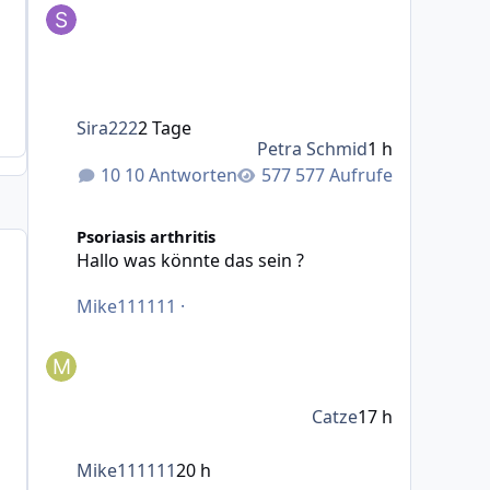
Sira222
2 Tage
Petra Schmid
1 h
10 Antworten
577 Aufrufe
Hallo was könnte das sein ?
Psoriasis arthritis
Hallo was könnte das sein ?
Mike111111
·
Catze
17 h
Mike111111
20 h