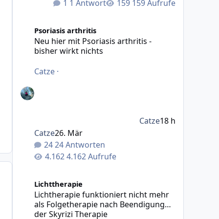
1 Antwort
159 Aufrufe
Neu hier mit Psoriasis arthritis - bisher wirkt nichts
Psoriasis arthritis
Neu hier mit Psoriasis arthritis -
bisher wirkt nichts
Catze
·
Catze
18 h
Catze
26. Mär
24 Antworten
4.162 Aufrufe
Lichtherapie funktioniert nicht mehr als Folgetherapie
Lichttherapie
Lichtherapie funktioniert nicht mehr
als Folgetherapie nach Beendigung
der Skyrizi Therapie