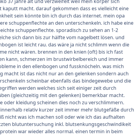
eiko 37 jahre alt und verzweifelt weil mein körper sich
t kaputt macht. darauf gekommen dass es vielleicht eine
eit sein könnte bin ich durch das internet. mein opa
ere schuppenflechte an den unterschenkeln. ich habe eine
leichte schuppenflechte. sporadisch zu sehen an 1-2
lche sich dann bis zur hälfte vom nagelbett lösen. und
enbogen ist leicht rau. das wäre ja nicht schlimm wenn die
e nicht wären. brennen in den knien (oft) bis ich fast
fen kann, schmerzen im brustwirbelbereich und immer
obleme in den ellenbogen und fussknöcheln. was mich
g macht ist das nicht nur an den gelenken sondern auch
rschenkeln scheinbar ebenfalls das bindegewebe und die
griffen werden welches sich seit einiger zeit durch
ben (gleichzeitig mit den gelenken) bemerkbar macht.
 oder kleidung scheinen dies noch zu verschlimmern.
innerhalb relativ kurzer zeit immer mehr blutgefäße durch
eiß nicht was ich machen soll oder wie ich das aufhalten
etzten blutuntersuchung inkl. blutsenkungsgeschwindikeit
 protein war wieder alles normal. einen termin in beim