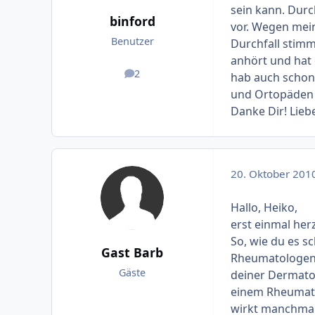
sein kann. Dur
binford
vor. Wegen me
Benutzer
Durchfall stim
anhört und hat 
2
hab auch schon
Beiträge
und Ortopäden f
Danke Dir! Lieb
20. Oktober 201
Hallo, Heiko,
erst einmal her
So, wie du es sc
Gast Barb
Rheumatologen s
Gäste
deiner Dermatol
einem Rheumato
wirkt manchmal W