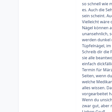
so schnell wie 
es. Auch die Se
sein scheint. A
Vielleicht wäre
Nägel können au
unansehnlich, 
werden dunkel (
Tüpfelnägel, im
Schreib dir die 
sie alle beantw
einfach dickfäl
Termin für März 
Seiten, wenn du 
welche Medikam
alles wissen. D
vorgearbeitet h
Wenn du unsicher
zwar gut, aber 
Lieben Gruß