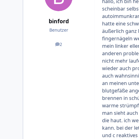
hallo, ich bin h
scheinbar selbs
autoimmunkrankh
binford
hatte eine schw
Benutzer
äußerlich ganz 
fingernägeln we
2
mein linker ell
Beiträge
anderen problem
nicht mehr lau
wieder auch pr
auch wahnsinni
an meinen unte
blutgefäße ange
brennen in schü
warme strümpfe
man sieht auch 
die haut. ich w
kann. bei der l
und c reaktives