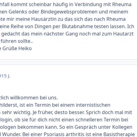
chfall kommt scheinbar häufig in Verbindung mit Rheuma
inen Gelenks oder Bindegewebsproblemen und meinem
mte mir meine Hausärztin zu das sich das nach Rheuma
eine Reihe von Dingen per Blutabnahme testen lassen. Ich
 gedacht das mein nächster Gang noch mal zum Hautarzt
ühren sollte..
e Grüße Heiko
0
15 J.
zlich willkommen bei uns.
hilderst, ist ein Termin bei einem internistischen
ehr wichtig. Je früher, desto besser. Sprich doch mal mit
ogin, ob sie für dich nicht einen schnelleren Termin bei
logen bekommen kann. So ein Gespräch unter Kollegen
under. Bei einer Psoriasis arthritis ist eine Basistherapie