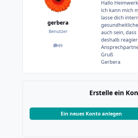
Hallo Heimwerk
ich kann mich m
lasse dich inte
gerbera
gesundheitlich
Benutzer
auch sein, dass
deshalb reagiert
49
Ansprechpartne
Beiträge
Gruß
Gerbera
Erstelle ein K
Ein neues Konto anlegen