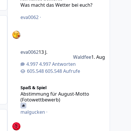
Was macht das Wetter bei euch?
eva0062
·
eva0062
13 J.
Waldfee
1. Aug
4.997 Antworten
605.548 Aufrufe
Abstimmung für August-Motto (Fotowettbewerb)
Spaß & Spiel
Abstimmung für August-Motto
(Fotowettbewerb)
malgucken
·