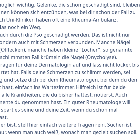
möglich wichtig. Gelenke, die schon geschädigt sind, bleiben
hnen können sich entzünden, was bei dir schon der Fall zu
uch Uni-Kliniken haben oft eine Rheuma-Ambulanz.
 das noch ein Weg.
ch durch die Pso geschädigt werden. Das ist nicht nur
sondern auch mit Schmerzen verbunden. Manche Nägel
Ölflecken), manche haben kleine "Löcher", so genannte
 schlimmsten Fall krümeln die Nägel (Onycholyse).
Fragen für deine Dermatologin auf und lass nicht locker, bis
ortet hat. Falls deine Schmerzen zu schlimm werden, sei
lig und setze dich bei dem Rheumatologen, bei dem du den
hast, einfach ins Wartezimmer. Hilfreich ist für beide
alle Krankheiten, die du bisher hattest, notierst. Auch
ente du genommen hast. Ein guter Rheumatologe will
a spart es seine und deine Zeit, wenn du schon mal
ast.
 bist, stell hier einfach weitere Fragen rein. Suchen ist
nur, wenn man auch weiß, wonach man gezielt suchen soll.