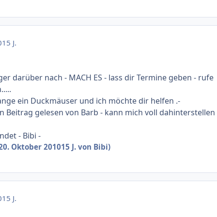
0
15 J.
ger darüber nach - MACH ES - lass dir Termine geben - rufe
....
 lange ein Duckmäuser und ich möchte dir helfen .-
 Beitrag gelesen von Barb - kann mich voll dahinterstellen
det - Bibi -
20. Oktober 2010
15 J.
von Bibi)
0
15 J.