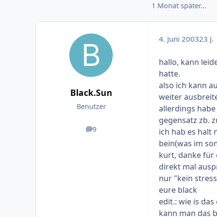
1 Monat später...
4. Juni 2003
23 J.
hallo, kann leid
hatte.
also ich kann a
Black.Sun
weiter ausbreit
Benutzer
allerdings habe 
gegensatz zb. z
9
ich hab es halt
Beiträge
bein(was im som
kurt, danke für
direkt mal ausp
nur "kein stress
eure black
edit.: wie is da
kann man das b