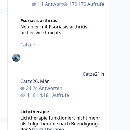
1 Antwort
179 Aufrufe
Neu hier mit Psoriasis arthritis - bisher wirkt nichts
Psoriasis arthritis
Neu hier mit Psoriasis arthritis -
bisher wirkt nichts
Catze
·
Catze
21 h
Catze
26. Mär
24 Antworten
4.181 Aufrufe
Lichtherapie funktioniert nicht mehr als Folgetherapie
Lichttherapie
Lichtherapie funktioniert nicht mehr
als Folgetherapie nach Beendigung
der Skyrizi Therapie