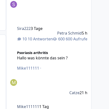
Sira222
3 Tage
Petra Schmid
5 h
10 Antworten
600 Aufrufe
Hallo was könnte das sein ?
Psoriasis arthritis
Hallo was könnte das sein ?
Mike111111
·
Catze
21 h
Mike111111
1 Tag