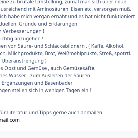
eine zu brutale Umstellung, zumal man sich über neue
usreichend mit Aminosäuren, Eisen etc. versorgen muß.
 ich habe mich vergan ernäht und es hat nicht funktioniert
viduellen, Gründe und Erklärungen.
n Verbesserungen !
richtig anzugehen !
en von Säure- und Schlackebildnern . ( Kaffe, Alkohol.
sch, Milchprodukte, Brot, Weißmehlprukte, Streß, spotrtl.
e Überanstrengung )
hes Obst und Gemüse , auch Gemüsesäfte.
reines Wasser - zum Ausleiten der Säuren.
e Ergänzungen und Basenbäder
gen stellen sich in wenigen Tagen ein !
für Literatur und Tipps gerne auch anmailen
ail.com