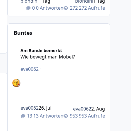
blondini
1 Tag
blondini
1 Tag
0 Antworten
272 Aufrufe
Buntes
Wie bewegt man Möbel?
Am Rande bemerkt
Wie bewegt man Möbel?
eva0062
·
eva0062
26. Jul
eva0062
2. Aug
13 Antworten
953 Aufrufe
Was macht das Wetter bei euch?