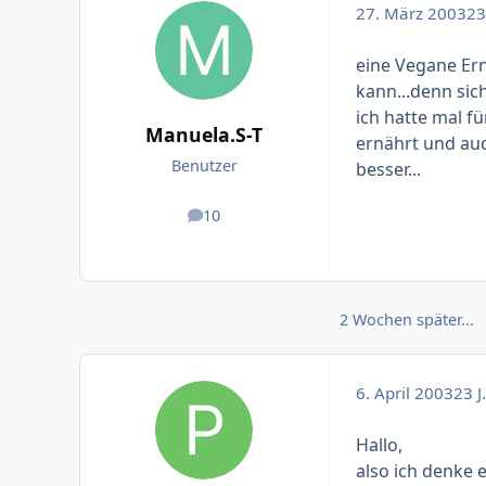
27. März 2003
23 
eine Vegane Er
kann...denn sic
ich hatte mal f
Manuela.S-T
ernährt und auc
Benutzer
besser...
10
Beiträge
2 Wochen später...
6. April 2003
23 J.
Hallo,
also ich denke 