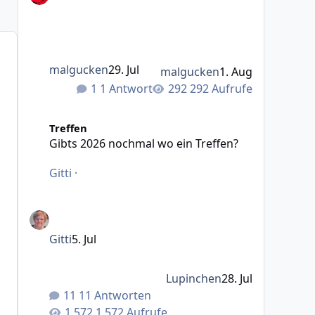
malgucken
29. Jul
malgucken
1. Aug
1 Antwort
292 Aufrufe
Gibts 2026 nochmal wo ein Treffen?
Treffen
Gibts 2026 nochmal wo ein Treffen?
Gitti
·
Gitti
5. Jul
Lupinchen
28. Jul
11 Antworten
1.572 Aufrufe