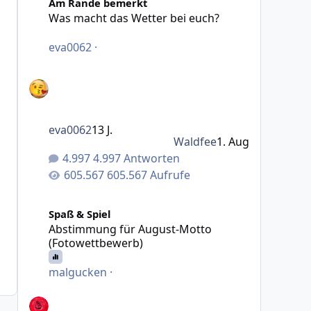
Am Rande bemerkt
Was macht das Wetter bei euch?
eva0062
·
eva0062
13 J.
Waldfee
1. Aug
4.997 Antworten
605.567 Aufrufe
Abstimmung für August-Motto (Fotowettbewerb)
Spaß & Spiel
Abstimmung für August-Motto
(Fotowettbewerb)
malgucken
·