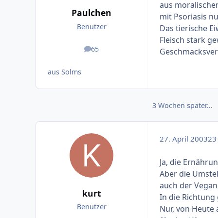
aus moralischen
Paulchen
mit Psoriasis nu
Benutzer
Das tierische Ei
Fleisch stark g
65
Geschmacksverst
Beiträge
aus Solms
3 Wochen später...
27. April 2003
23 
Ja, die Ernähru
Aber die Umstel
auch der Vegane
kurt
In die Richtung
Benutzer
Nur, von Heute 