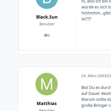
hi, also ich bin
würde es sich b
hmhmhm...gibts
Black.Sun
ist???
Benutzer
9
Beiträge
24. März 2003
23 
Bist Du es durc
auf Dauer deutl
Warum sollte da
Matthias
große Bringer s
Benutzer