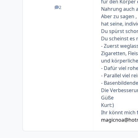
für den Körper 
2
Nahrung auch a
Beiträge
Aber zu sagen ,
hat seine, indi
Du spürst scho
Du scheinst es 
- Zuerst weglass
Zigaretten, Flei
und körperlich
- Dafür viel ro
- Parallel viel 
- Basenbildend
Die Verbesserun
Güße
Kurt:)
Ihr könnt mich 
magicnoa@hotm