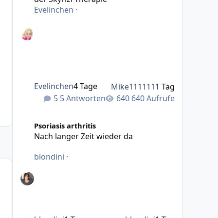
Evelinchen
·
Evelinchen
4 Tage
Mike111111
1 Tag
5 Antworten
640 Aufrufe
Nach langer Zeit wieder da
Psoriasis arthritis
Nach langer Zeit wieder da
blondini
·