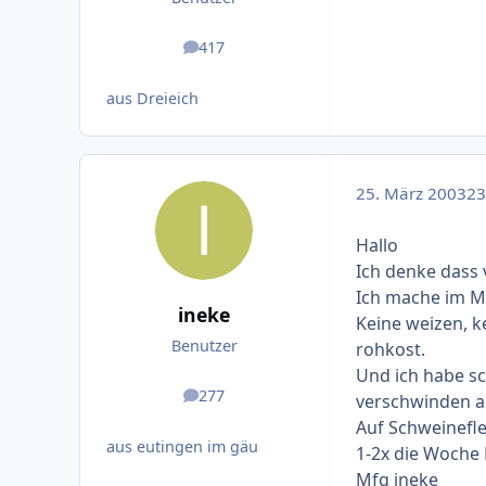
417
Beiträge
aus Dreieich
25. März 2003
23 
Hallo
Ich denke dass 
Ich mache im M
ineke
Keine weizen, k
Benutzer
rohkost.
Und ich habe sc
277
verschwinden al
Beiträge
Auf Schweinefle
aus eutingen im gäu
1-2x die Woche 
Mfg ineke