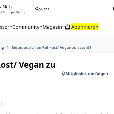
s-Netz
Suche …
t Schuppenflechte
iser
Community
Magazin
Abonnieren
ng
Bietet es sich an Rohkost/ Vegan zu essen??
kost/ Vegan zu
Mitglieder, die folgen
 J.