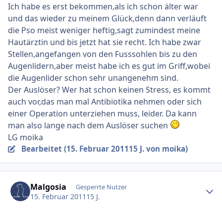
Ich habe es erst bekommen,als ich schon älter war
und das wieder zu meinem Glück,denn dann verläuft
die Pso meist weniger heftig,sagt zumindest meine
Hautärztin und bis jetzt hat sie recht. Ich habe zwar
Stellen,angefangen von den Fusssohlen bis zu den
Augenlidern,aber meist habe ich es gut im Griff,wobei
die Augenlider schon sehr unangenehm sind.
Der Auslöser? Wer hat schon keinen Stress, es kommt
auch vor,das man mal Antibiotika nehmen oder sich
einer Operation unterziehen muss, leider. Da kann
man also lange nach dem Auslöser suchen
LG moika
Bearbeitet (
15. Februar 2011
15 J.
von moika)
Ersteller-Statistik
Malgosia
Gesperrte Nutzer
15. Februar 2011
15 J.