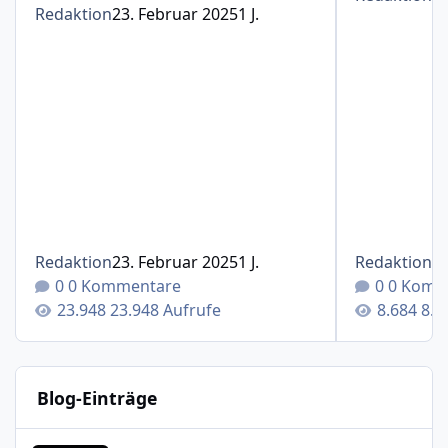
Redaktion
23. Februar 2025
1 J.
Redaktion
23. Februar 2025
1 J.
Redaktion
1
0 Kommentare
0 Komm
23.948 Aufrufe
8.6
Blog-Einträge
Therapieverlauf und Spritzenintervalle mit Cosentyx®(S