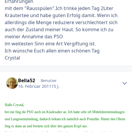
Erfahrungen
mit dem "Rausspülen".Ich trinke jeden Tag 2Liter
Kräutertee und habe guten Erfolg damit. Wenn ich
allerdings die Menge reduziere verschlechtert sich
auch der Zustand meiner Haut. So komme ich zu
meiner Annahme das PSO
im weitesten Sinn eine Art Vergiftung ist.
Ich wünsche Euch allen einen schönen Tag
Crystal
Ersteller-Statistik
Bella52
Benutzer
16. Februar 2011
15 J.
Hallo Crystal,
bei mir fing die PSO auch im Kindesalter an. Ich hatte sehr oft Mittelohrentzündungen
und Lungenentzündung, dadurch bekam ich natürlich auch Penizilin. Hinter den Ohren
fing es dann an und breitete sich über den ganzen Kopf aus.