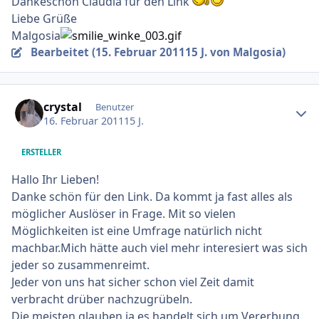
Dankeschön Claudia für den Link
Liebe Grüße
Malgosia
Bearbeitet (
15. Februar 2011
15 J.
von Malgosia)
Ersteller-Statistik
crystal
Benutzer
16. Februar 2011
15 J.
ERSTELLER
Hallo Ihr Lieben!
Danke schön für den Link. Da kommt ja fast alles als
möglicher Auslöser in Frage. Mit so vielen
Möglichkeiten ist eine Umfrage natürlich nicht
machbar.Mich hätte auch viel mehr interesiert was sich
jeder so zusammenreimt.
Jeder von uns hat sicher schon viel Zeit damit
verbracht drüber nachzugrübeln.
Die meisten glauben ja es handelt sich um Vererbung.