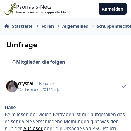
Zu Inhalt springen
Psoriasis-Netz
Anmelden
Gemeinsam mit Schuppenflechte
Startseite
Foren
Allgemeines
Schuppenflecht
Umfrage
Mitglieder, die folgen
Ersteller-Statistik
crystal
Benutzer
15. Februar 2011
15 J.
Hallo
Beim lesen der vielen Beiträgen ist mir aufgefallen,das
es sehr viele verschiedene Meinungen gibt was den
nun der
Auslöser
oder die Ursache von PSO ist.Ich