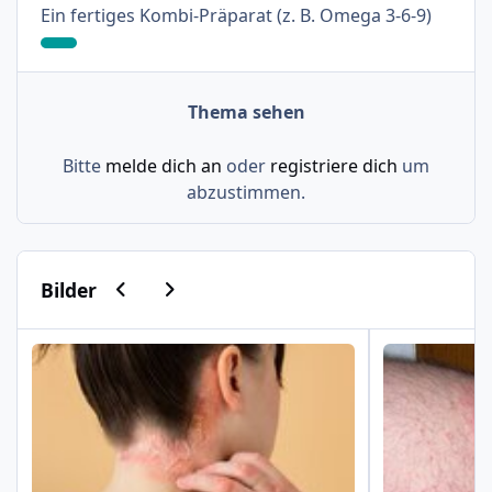
: 9%
Ein fertiges Kombi-Präparat (z. B. Omega 3-6-9)
Thema sehen
Bitte
melde dich an
oder
registriere dich
um
abzustimmen.
Vorherige Karussell-Folie
Nächste Karussell-Folie
Bilder
Psoriasis am Haaransatz und an der Hand
Schuppenflech