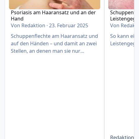
Psoriasis am Haaransatz und an der
Schuppenfle
Hand
Leistengeg
Von
Redaktion
·
23. Februar 2025
Von
Redakt
Schuppenflechte am Haaransatz und
So kann eine
auf den Händen – und damit an zwei
Leistengege
Stellen, an denen man sie nur
schwer verbergen kann
Redaktion
1