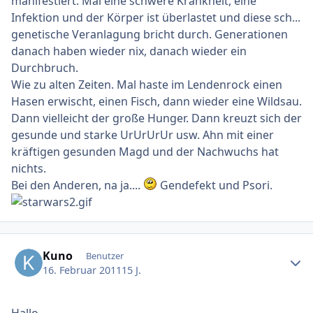
manifestiert. Mal eine schwere Krankheit, eine
Infektion und der Körper ist überlastet und diese sch...
genetische Veranlagung bricht durch. Generationen
danach haben wieder nix, danach wieder ein
Durchbruch.
Wie zu alten Zeiten. Mal haste im Lendenrock einen
Hasen erwischt, einen Fisch, dann wieder eine Wildsau.
Dann vielleicht der große Hunger. Dann kreuzt sich der
gesunde und starke UrUrUrUr usw. Ahn mit einer
kräftigen gesunden Magd und der Nachwuchs hat
nichts.
Bei den Anderen, na ja....
Gendefekt und Psori.
Ersteller-Statistik
Kuno
Benutzer
16. Februar 2011
15 J.
Hallo,