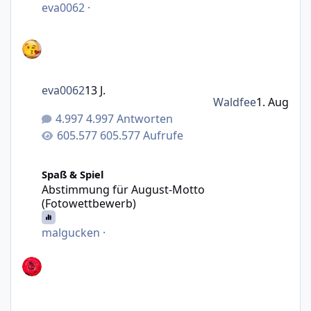
eva0062
·
eva0062
13 J.
Waldfee
1. Aug
4.997 Antworten
605.577 Aufrufe
Abstimmung für August-Motto (Fotowettbewerb)
Spaß & Spiel
Abstimmung für August-Motto
(Fotowettbewerb)
malgucken
·