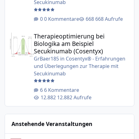
Secukinumab
0 Kommentare
668 Aufrufe
Therapieoptimierung bei Biologika am Beispiel Secukinu
Therapieoptimierung bei
Biologika am Beispiel
Secukinumab (Cosentyx)
GrBaer185
in
Cosentyx® - Erfahrungen
und Überlegungen zur Therapie mit
Secukinumab
6 Kommentare
12.882 Aufrufe
Anstehende Veranstaltungen
Neustadt am Rübenberge: Treffen der Selbsthilfegruppe