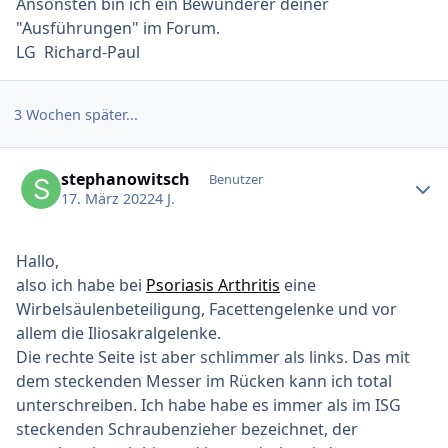
Ansonsten bin ich ein Bewunderer deiner
"Ausführungen" im Forum.
LG Richard-Paul
3 Wochen später...
Ersteller-Statistik
stephanowitsch
Benutzer
17. März 2022
4 J.
Hallo,
also ich habe bei
Psoriasis Arthritis
eine
Wirbelsäulenbeteiligung, Facettengelenke und vor
allem die Iliosakralgelenke.
Die rechte Seite ist aber schlimmer als links. Das mit
dem steckenden Messer im Rücken kann ich total
unterschreiben. Ich habe habe es immer als im ISG
steckenden Schraubenzieher bezeichnet, der