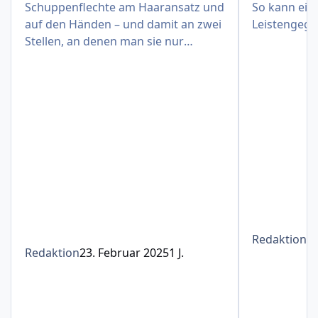
Schuppenflechte am Haaransatz und
So kann eine
auf den Händen – und damit an zwei
Leistengege
Stellen, an denen man sie nur
schwer verbergen kann
Redaktion
1
Redaktion
23. Februar 2025
1 J.