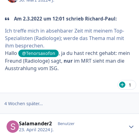
Am 2.3.2022 um 12:01 schrieb Richard-Paul:
Ich treffe mich in absehbarer Zeit mit meinem Top-
Spezialisten (Radiologe); werde das Thema mal mit
ihm besprechen.
Hallo
, ja du hast recht gehabt: mein
@Tenorsaxofon
Freund (Radiologe) sagt,
nur
im MRT sieht man die
Ausstrahlung vom ISG.
1
4 Wochen später...
Ersteller-Statistik
Salamander2
Benutzer
23. April 2022
4 J.