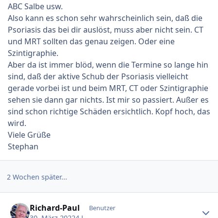
ABC Salbe usw.
Also kann es schon sehr wahrscheinlich sein, daß die
Psoriasis das bei dir auslöst, muss aber nicht sein. CT
und MRT sollten das genau zeigen. Oder eine
Szintigraphie.
Aber da ist immer blöd, wenn die Termine so lange hin
sind, daß der aktive Schub der Psoriasis vielleicht
gerade vorbei ist und beim MRT, CT oder Szintigraphie
sehen sie dann gar nichts. Ist mir so passiert. Außer es
sind schon richtige Schäden ersichtlich. Kopf hoch, das
wird.
Viele Grüße
Stephan
2 Wochen später...
Ersteller-Statistik
Richard-Paul
Benutzer
30. März 2022
4 J.