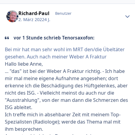
Ersteller-Statistik
Richard-Paul
Benutzer
2. März 2022
4 J.
vor 1 Stunde schrieb Tenorsaxofon:
Bei mir hat man sehr wohl im MRT den/die Übeltäter
gesehen. Auch nach meiner Weber A Fraktur
Hallo liebe Anne,
... "das" ist bei der Weber A Fraktur richtig. - Ich habe
mir mal meine eigene Aufnahme angesehen; dort
erkenne ich die Beschädigung des Hüftgelenkes, aber
nicht des ISG. - Vielleicht meinst du auch nur die
"Ausstrahlung", von der man dann die Schmerzen des
ISG ableitet.
Ich treffe mich in absehbarer Zeit mit meinem Top-
Spezialisten (Radiologe); werde das Thema mal mit
ihm besprechen.