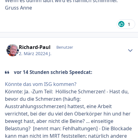
Wenn es dumm läuft wird es nämlich schlimmer.
Gruss Anne
1
Ersteller-Statistik
Richard-Paul
Benutzer
2. März 2022
4 J.
vor 14 Stunden schrieb Speedcat:
Könnte das vom ISG kommen?
Könnte: Ja. -Zum Teil: Höllische Schmerzen! - Hast du,
bevor du die Schmerzen (häufig:
Ausstrahlungsschmerzen) hattest, eine Arbeit
verrichtet, bei der du viel den Oberkörper hin und her
bewegt hast, aber nicht die Beine? ... einseitige
Belastung? [nennt man: Fehlhaltungen] - Die Blockade
kann man nicht im MRT feststellen; natürlich andere