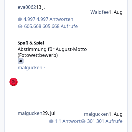
eva0062
13 J.
Waldfee
1. Aug
4.997 Antworten
605.668 Aufrufe
Abstimmung für August-Motto (Fotowettbewerb)
Spaß & Spiel
Abstimmung für August-Motto
(Fotowettbewerb)
malgucken
·
malgucken
29. Jul
malgucken
1. Aug
1 Antwort
301 Aufrufe