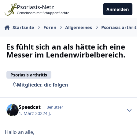
Zu Inhalt springen
Psoriasis-Netz
Anmelden
Gemeinsam mit Schuppenflechte
Startseite
Foren
Allgemeines
Psoriasis arthrit
Es fühlt sich an als hätte ich eine
Messer im Lendenwirbelbereich.
Psoriasis arthritis
Mitglieder, die folgen
Ersteller-Statistik
Speedcat
Benutzer
1. März 2022
4 J.
Hallo an alle,