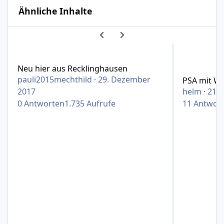
Ähnliche Inhalte
Vorherige Karussell-Folie
Nächste Karussell-Folie
Neu hier aus Recklinghausen
PSA mit Wirb
Neu hier aus Recklinghausen
pauli2015mechthild
·
29. Dezember
PSA mit Wi
2017
helm
·
21. 
0
Antworten
1.735
Aufrufe
11
Antwor