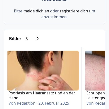
Bitte
melde dich an
oder
registriere dich
um
abzustimmen.
Vorherige Karussell-Folie
Nächste Karussell-Folie
Bilder
Psoriasis am Haaransatz und an der Hand
Schuppenflech
Psoriasis am Haaransatz und an der
Schuppenfle
Hand
Leistengeg
Von
Redaktion
·
23. Februar 2025
Von
Redakt