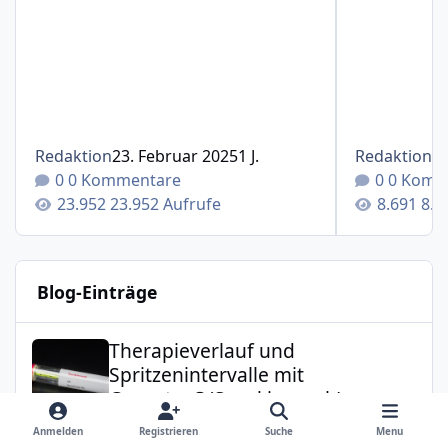
Redaktion
23. Februar 2025
1 J.
Redaktion
1
0 Kommentare
0 Komm
23.952 Aufrufe
8.6
Blog-Einträge
Therapieverlauf und Spritzenintervalle mit Cosentyx®(S
Therapieverlauf und
Spritzenintervalle mit
Cosentyx®(Secukinumab) vom
13.03.2017 bis Dez. 2021
Anmelden
Registrieren
Suche
Menu
GrBaer185
in
Cosentyx® - Erfahrungen