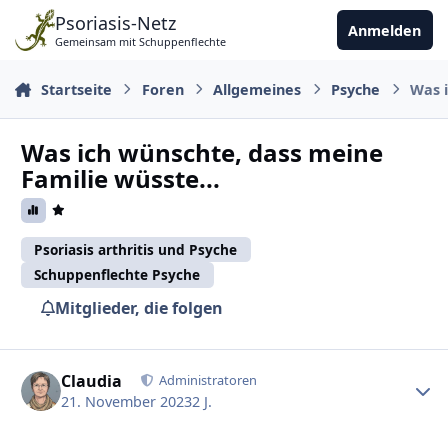
Zu Inhalt springen
Psoriasis-Netz
Anmelden
Gemeinsam mit Schuppenflechte
Startseite
Foren
Allgemeines
Psyche
Was i
Was ich wünschte, dass meine
Familie wüsste...
Psoriasis arthritis und Psyche
Schuppenflechte Psyche
Mitglieder, die folgen
Ersteller-Statistik
Claudia
Administratoren
21. November 2023
2 J.