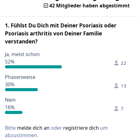
42 Mitglieder haben abgestimmt
1. Fühlst Du Dich mit Deiner Psoriasis oder
Psoriasis arthritis von Deiner Familie
verstanden?
Ja, meist schon
52%
22
Phasenweise
30%
13
Nein
16%
7
Bitte
melde dich an
oder
registriere dich
um
abzustimmen.