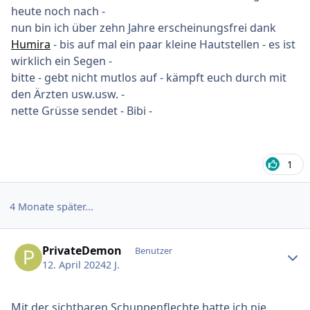
heute noch nach -
nun bin ich über zehn Jahre erscheinungsfrei dank
Humira
- bis auf mal ein paar kleine Hautstellen - es ist
wirklich ein Segen -
bitte - gebt nicht mutlos auf - kämpft euch durch mit
den Ärzten usw.usw. -
nette Grüsse sendet - Bibi -
1
4 Monate später...
Ersteller-Statistik
PrivateDemon
Benutzer
12. April 2024
2 J.
Mit der sichtbaren Schuppenflechte hatte ich nie