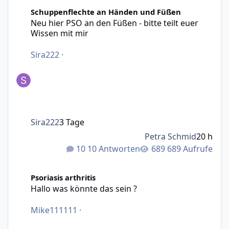
Neu hier PSO an den Füßen - bitte teilt euer Wissen mit m
Schuppenflechte an Händen und Füßen
Neu hier PSO an den Füßen - bitte teilt euer
Wissen mit mir
Sira222
·
Sira222
3 Tage
Petra Schmid
20 h
10 Antworten
689 Aufrufe
Hallo was könnte das sein ?
Psoriasis arthritis
Hallo was könnte das sein ?
Mike111111
·