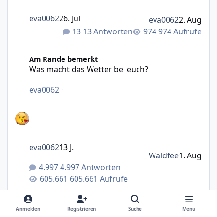
eva0062
26. Jul
eva0062
2. Aug
13 Antworten
974 Aufrufe
Was macht das Wetter bei euch?
Am Rande bemerkt
Was macht das Wetter bei euch?
eva0062
·
eva0062
13 J.
Waldfee
1. Aug
4.997 Antworten
605.661 Aufrufe
Abstimmung für August-Motto (Fotowettbewerb)
Spaß & Spiel
Anmelden
Registrieren
Suche
Menu
Abstimmung für August-Motto