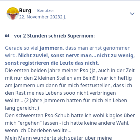
Ersteller-Statistik
Burg
Benutzer
22. November 2023
2 J.
vor 2 Stunden schrieb Supermom:
Gerade so viel
jammern
, dass man ernst genommen
wird.
Nicht zuviel, sonst nervt man...nicht zu wenig,
sonst registrieren die Leute das nicht
.
Die ersten beiden Jahre meiner Pso (ja, auch in der Zeit
mit
nur den 2 kleinen Stellen am Bein!!!
) war ich heftig
am Jammern um dann für mich festzustellen, dass ich
den Rest meines Lebens sooo nicht verbringen
wollte... (2 Jahre Jammern hatten für mich ein Leben
lang gereicht.)
Den schwersten Pso-Schub hatte ich wohl klaglos über
mich "ergehen" lassen - ich hatte keine andere Wahl,
wenn ich überleben wollte...
Mein Mann wunderte sich später über meine