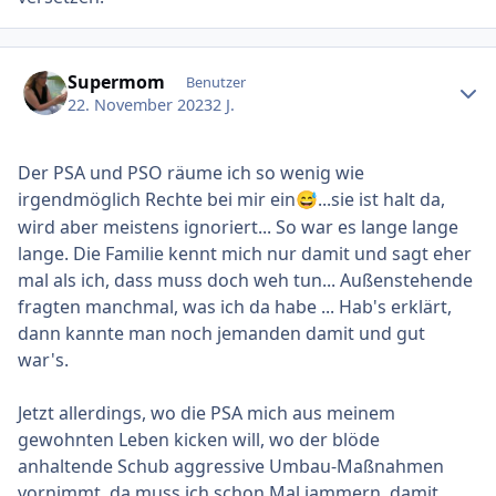
Ersteller-Statistik
Supermom
Benutzer
22. November 2023
2 J.
Der PSA und PSO räume ich so wenig wie
irgendmöglich Rechte bei mir ein
...sie ist halt da,
😅
wird aber meistens ignoriert... So war es lange lange
lange. Die Familie kennt mich nur damit und sagt eher
mal als ich, dass muss doch weh tun... Außenstehende
fragten manchmal, was ich da habe ... Hab's erklärt,
dann kannte man noch jemanden damit und gut
war's.
Jetzt allerdings, wo die PSA mich aus meinem
gewohnten Leben kicken will, wo der blöde
anhaltende Schub aggressive Umbau-Maßnahmen
vornimmt, da muss ich schon Mal jammern, damit