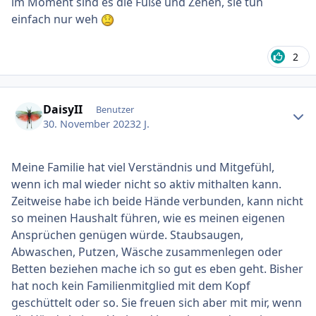
im Moment sind es die Füße und Zehen, sie tun
einfach nur weh
2
Ersteller-Statistik
DaisyII
Benutzer
30. November 2023
2 J.
Meine Familie hat viel Verständnis und Mitgefühl,
wenn ich mal wieder nicht so aktiv mithalten kann.
Zeitweise habe ich beide Hände verbunden, kann nicht
so meinen Haushalt führen, wie es meinen eigenen
Ansprüchen genügen würde. Staubsaugen,
Abwaschen, Putzen, Wäsche zusammenlegen oder
Betten beziehen mache ich so gut es eben geht. Bisher
hat noch kein Familienmitglied mit dem Kopf
geschüttelt oder so. Sie freuen sich aber mit mir, wenn