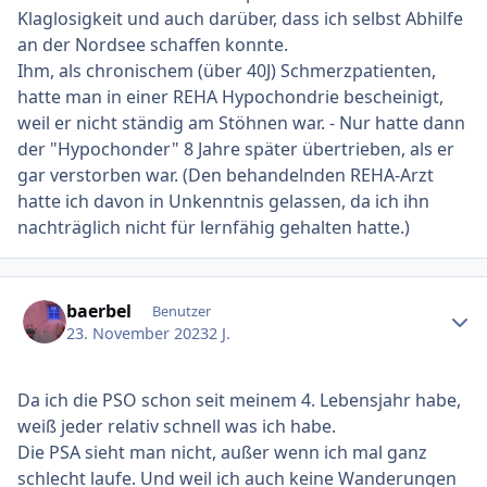
Klaglosigkeit und auch darüber, dass ich selbst Abhilfe
an der Nordsee schaffen konnte.
Ihm, als chronischem (über 40J) Schmerzpatienten,
hatte man in einer REHA Hypochondrie bescheinigt,
weil er nicht ständig am Stöhnen war. - Nur hatte dann
der "Hypochonder" 8 Jahre später übertrieben, als er
gar verstorben war. (Den behandelnden REHA-Arzt
hatte ich davon in Unkenntnis gelassen, da ich ihn
nachträglich nicht für lernfähig gehalten hatte.)
Ersteller-Statistik
baerbel
Benutzer
23. November 2023
2 J.
Da ich die PSO schon seit meinem 4. Lebensjahr habe,
weiß jeder relativ schnell was ich habe.
Die PSA sieht man nicht, außer wenn ich mal ganz
schlecht laufe. Und weil ich auch keine Wanderungen