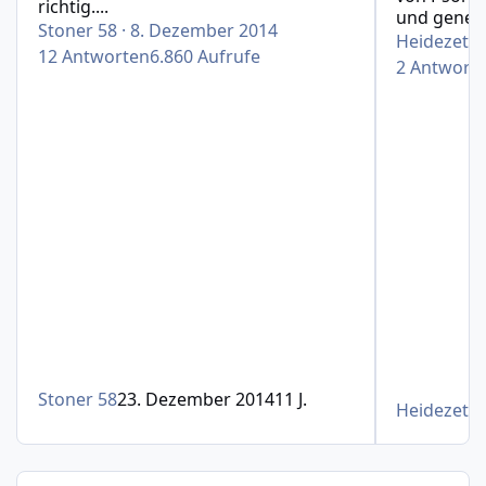
richtig....
und genera
Stoner 58
·
8. Dezember 2014
Heidezetti
12
Antworten
6.860
Aufrufe
2
Antwort
Stoner 58
23. Dezember 2014
11 J.
Heidezetti