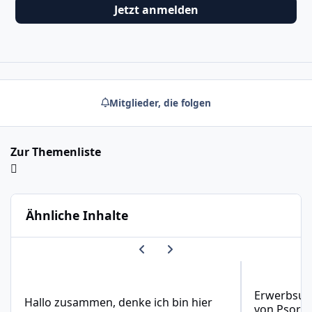
Jetzt anmelden
Mitglieder, die folgen
Zur Themenliste
Ähnliche Inhalte
Vorherige Karussell-Folie
Nächste Karussell-Folie
Hallo zusammen, denke ich bin hier richtig....
Erwerbsunfähi
Erwerbsunf
Hallo zusammen, denke ich bin hier
von Psorias