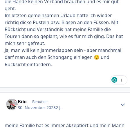
die Hände keinen Verband brauchen und es mir gut
geht.
Im letzten gemeinsamen Urlaub hatte ich wieder
richtig dicke Pusteln bzw. Blasen an den Füssen. Mit
Rücksicht und Verständnis hat meine Familie die
Touren dann so geplant, wie es für mich ging. Das hat
mich sehr gefreut.
Ja, man will kein Jammerlappen sein - aber manchmal
darf man auch den Schongang einlegen
und
😊
Rücksicht einfordern.
1
Ersteller-Statistik
Bibi
Benutzer
30. November 2023
2 J.
meine Familie hat es immer akzeptiert und mein Mann