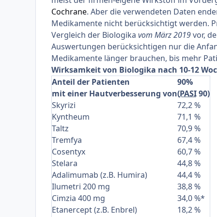
Cochrane
. Aber die verwendeten Daten ende
Medikamente nicht berücksichtigt werden. P
Vergleich der Biologika
vom März 2019
vor, de
Auswertungen berücksichtigen nur die Anfangs
Medikamente länger brauchen, bis mehr Pat
Wirksamkeit von Biologika nach 10-12 Wo
Anteil der Patienten
90%
mit einer Hautverbesserung von
(
PASI
90)
Skyrizi
72,2 %
Kyntheum
71,1 %
Taltz
70,9 %
Tremfya
67,4 %
Cosentyx
60,7 %
Stelara
44,8 %
Adalimumab (z.B. Humira)
44,4 %
Ilumetri 200 mg
38,8 %
Cimzia 400 mg
34,0 %*
Etanercept (z.B.
Enbrel
)
18,2 %