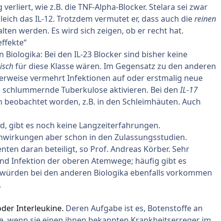
verliert, wie z.B. die TNF-Alpha-Blocker. Stelara sei zwar
leich das IL-12. Trotzdem vermutet er, dass auch die
reinen
lten werden. Es wird sich zeigen, ob er recht hat.
ffekte“
Biologika: Bei den IL-23 Blocker sind bisher keine
isch
für diese Klasse wären. Im Gegensatz zu den anderen
erweise vermehrt Infektionen auf oder erstmalig neue
 schlummernde Tuberkulose aktivieren. Bei den
IL-17
nen beobachtet worden, z.B. in den Schleimhäuten. Auch
nd, gibt es noch keine Langzeiterfahrungen.
nwirkungen aber schon in den Zulassungsstudien.
enten daran beteiligt, so Prof. Andreas Körber. Sehr
nd Infektion der oberen Atemwege; häufig gibt es
er, würden bei den anderen Biologika ebenfalls vorkommen
.
er Interleukine.
Deren Aufgabe ist es, Botenstoffe an
, wenn sie einen ihnen bekannten Krankheitserreger im