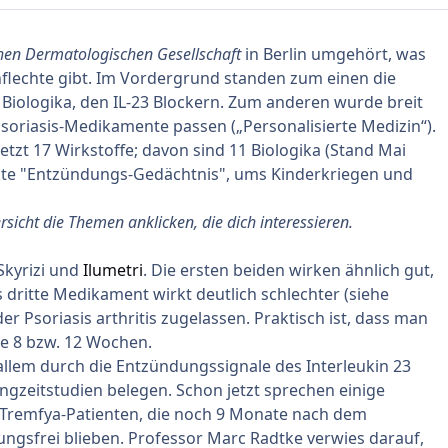
hen Dermatologischen Gesellschaft
in Berlin umgehört, was
flechte gibt. Im Vordergrund standen zum einen die
Biologika, den IL-23 Blockern. Zum anderen wurde breit
soriasis-Medikamente passen („Personalisierte Medizin“).
jetzt 17 Wirkstoffe; davon sind 11 Biologika (Stand Mai
kte "Entzündungs-Gedächtnis", ums Kinderkriegen und
sicht die Themen anklicken, die dich interessieren.
Skyrizi
und
Ilumetri
. Die ersten beiden wirken ähnlich gut,
as dritte Medikament wirkt deutlich schlechter (
siehe
 der
Psoriasis arthritis
zugelassen. Praktisch ist, dass man
lle 8 bzw. 12 Wochen.
allem durch die Entzündungssignale des Interleukin 23
ngzeitstudien belegen. Schon jetzt sprechen einige
n Tremfya-Patienten, die noch 9 Monate nach dem
gsfrei blieben. Professor Marc Radtke verwies darauf,