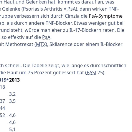
n Haut und Gelenken hat, kommt es darauf an, was
Gelenke (Psoriasis Arthritis =
PsA
), dann wirken TNF-
ruppe verbessern sich durch Cimzia die
PsA
-Symptome
 ab, als durch andere TNF-Blocker. Etwas weniger gut bei
und steht, würde man eher zu IL-17-Blockern raten. Die
 so effektiv auf die
PsA
.
it Methotrexat (
MTX
), Skilarence oder einem IL-Blocker
schnell. Die Tabelle zeigt, wie lange es durchschnittlich
 die Haut um 75 Prozent gebessert hat (
PASI
75):
019*
2013
,18
3,2
,37
3,5
,44
,52
4,6
4,6
5,1