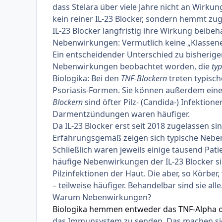
dass
Stelara
über viele Jahre nicht an Wirkung 
kein reiner IL-23 Blocker, sondern hemmt zug
IL-23 Blocker langfristig ihre Wirkung beibeha
Nebenwirkungen: Vermutlich keine „Klassene
Ein entscheidender Unterschied zu bisherigen 
Nebenwirkungen beobachtet worden, die
typ
Biologika: Bei den
TNF-Blockern
treten typisch
Psoriasis-Formen. Sie können außerdem eine
Blockern
sind öfter Pilz- (Candida-) Infektio
Darmentzündungen waren häufiger.
Da IL-23 Blocker erst seit 2018 zugelassen si
Erfahrungsgemäß zeigen sich typische Nebe
Schließlich waren jeweils einige tausend Pati
häufige Nebenwirkungen der IL-23 Blocker si
Pilzinfektionen der Haut. Die aber, so Körb
– teilweise häufiger. Behandelbar sind sie alle
Warum Nebenwirkungen?
Biologika hemmen entweder das TNF-Alpha od
das Immunsystem zu senden. Das machen sie