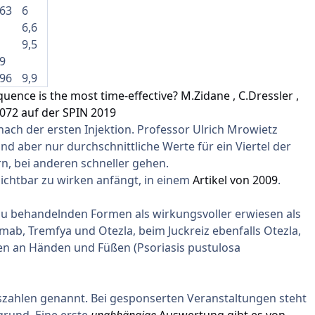
,63
6
6,6
9,5
,9
,96
9,9
uence is the most time-effective? M.Zidane , C.Dressler ,
 072 auf der SPIN 2019
ach der ersten Injektion. Professor Ulrich Mrowietz
d aber nur durchschnittliche Werte für ein Viertel der
n, bei anderen schneller gehen.
ichtbar zu wirken anfängt, in einem
Artikel von 2009
.
zu behandelnden Formen als wirkungsvoller erwiesen als
umab
, Tremfya und
Otezla
, beim Juckreiz ebenfalls
Otezla
,
en an Händen und Füßen (
Psoriasis pustulosa
szahlen genannt. Bei gesponserten Veranstaltungen steht
grund. Eine erste
unabhängige
Auswertung gibt es von