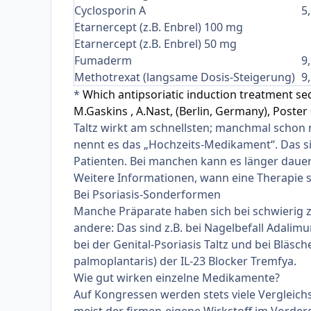
Cyclosporin A
5
Etarnercept (z.B. Enbrel) 100 mg
Etarnercept (z.B. Enbrel) 50 mg
Fumaderm
9
Methotrexat (langsame Dosis-Steigerung)
9
*
Which antipsoriatic induction treatment seq
M.Gaskins , A.Nast, (Berlin, Germany), Poster
Taltz wirkt am schnellsten; manchmal schon n
nennt es das „Hochzeits-Medikament“. Das sin
Patienten. Bei manchen kann es länger dauer
Weitere Informationen, wann eine Therapie s
Bei Psoriasis-Sonderformen
Manche Präparate haben sich bei schwierig 
andere: Das sind z.B. bei Nagelbefall
Adalim
bei der Genital-Psoriasis
Taltz
und bei Bläsch
palmoplantaris
) der IL-23 Blocker
Tremfya
.
Wie gut wirken einzelne Medikamente?
Auf Kongressen werden stets viele Vergleich
meist der firmen-eigene Wirkstoff im Vorder