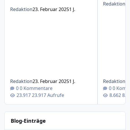
Redaktion
1
Redaktion
23. Februar 2025
1 J.
Redaktion
23. Februar 2025
1 J.
Redaktion
1
0 Kommentare
0 Komm
23.917 Aufrufe
8.6
Blog-Einträge