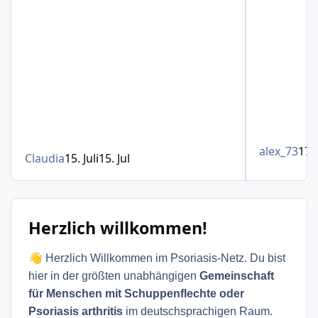
alex_73
17. 
Claudia
15. Juli
15. Jul
Herzlich willkommen!
👋
Herzlich Willkommen im Psoriasis-Netz. Du bist
hier in der größten unabhängigen
Gemeinschaft
für Menschen mit Schuppenflechte oder
Psoriasis arthritis
im deutschsprachigen Raum.