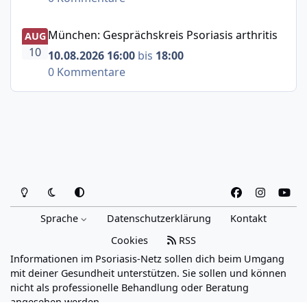
München: Gesprächskreis Psoriasis arthritis
München: Gesprächskreis Psoriasis arthritis
AUG
10
10.08.2026 16:00
bis
18:00
0 Kommentare
Heller Modus
Dunkler Modus
Systemeinstellung
f
i
y
a
n
o
Sprache
Datenschutzerklärung
Kontakt
c
s
u
e
t
t
Cookies
RSS
b
a
u
Informationen im Psoriasis-Netz sollen dich beim Umgang
o
g
b
mit deiner Gesundheit unterstützen. Sie sollen und können
o
r
e
nicht als professionelle Behandlung oder Beratung
angesehen werden.
k
a