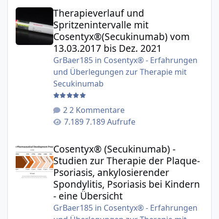
Therapieverlauf und Spritzenintervalle mit Cosentyx®(S
Therapieverlauf und
Spritzenintervalle mit
Cosentyx®(Secukinumab) vom
13.03.2017 bis Dez. 2021
GrBaer185
in
Cosentyx® - Erfahrungen
und Überlegungen zur Therapie mit
Secukinumab
2 Kommentare
7.189 Aufrufe
Cosentyx® (Secukinumab) - Studien zur Therapie der Plaqu
Cosentyx® (Secukinumab) -
Studien zur Therapie der Plaque-
Psoriasis, ankylosierender
Spondylitis, Psoriasis bei Kindern
- eine Übersicht
GrBaer185
in
Cosentyx® - Erfahrungen