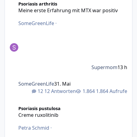
Psoriasis arthritis
Meine erste Erfahrung mit MTX war positiv
SomeGreenLife
·
Supermom
13 h
SomeGreenLife
31. Mai
12 Antworten
1.864 Aufrufe
Creme ruxolitinib
Psoriasis pustulosa
Creme ruxolitinib
Petra Schmid
·