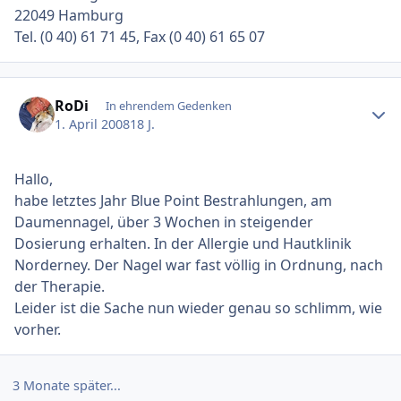
22049 Hamburg
Tel. (0 40) 61 71 45, Fax (0 40) 61 65 07
Ersteller-Statistik
RoDi
In ehrendem Gedenken
1. April 2008
18 J.
Hallo,
habe letztes Jahr Blue Point Bestrahlungen, am
Daumennagel, über 3 Wochen in steigender
Dosierung erhalten. In der Allergie und Hautklinik
Norderney. Der Nagel war fast völlig in Ordnung, nach
der Therapie.
Leider ist die Sache nun wieder genau so schlimm, wie
vorher.
3 Monate später...