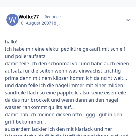
Ersteller-Statistik
Wolke77
Benutzer
10. August 2007
18 J.
hallo!
Ich habe mir eine elektr. pediküre gekauft mit schleif
und polieraufsatz
damit feile ich den schonmal vor und habe auch einen
aufsatz für die seiten wenn was einwächst...richtig
prima denn mit nem klipser komm ich da nciht weit...
und dann feile ich die nägel immer mit einer milden
sandfeile flach so eine pappfeile also keine eisenfeile
da das nur bröckelt und wenn dann an den nagel
wasser rankommt quillts auf...
damit hab ich meinen dicken otto - ggg - gut in den
griff bekommen...
ausserdem lackier ich den mit klarlack und ner