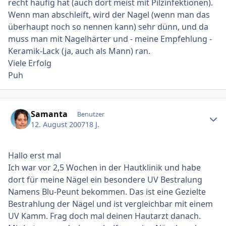
recht häufig hat (auch dort meist mit Pilzinfektionen).
Wenn man abschleift, wird der Nagel (wenn man das
überhaupt noch so nennen kann) sehr dünn, und da
muss man mit Nagelhärter und - meine Empfehlung -
Keramik-Lack (ja, auch als Mann) ran.
Viele Erfolg
Puh
Ersteller-Statistik
Samanta
Benutzer
12. August 2007
18 J.
Hallo erst mal
Ich war vor 2,5 Wochen in der Hautklinik und habe
dort für meine Nägel ein besondere UV Bestralung
Namens Blu-Peunt bekommen. Das ist eine Gezielte
Bestrahlung der Nägel und ist vergleichbar mit einem
UV Kamm. Frag doch mal deinen Hautarzt danach.