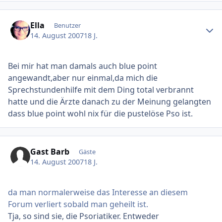
Ersteller-Statistik
Ella
Benutzer
14. August 2007
18 J.
Bei mir hat man damals auch blue point
angewandt,aber nur einmal,da mich die
Sprechstundenhilfe mit dem Ding total verbrannt
hatte und die Ärzte danach zu der Meinung gelangten
dass blue point wohl nix für die pustelöse Pso ist.
Gast Barb
Gäste
14. August 2007
18 J.
da man normalerweise das Interesse an diesem
Forum verliert sobald man geheilt ist.
Tja, so sind sie, die Psoriatiker. Entweder