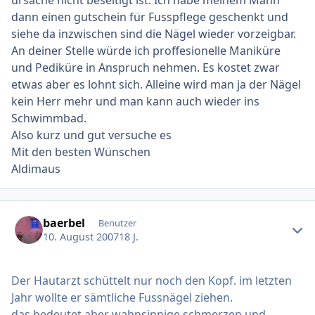
dann einen gutschein für Fusspflege geschenkt und
siehe da inzwischen sind die Nägel wieder vorzeigbar.
An deiner Stelle würde ich proffesionelle Maniküre
und Pediküre in Anspruch nehmen. Es kostet zwar
etwas aber es lohnt sich. Alleine wird man ja der Nägel
kein Herr mehr und man kann auch wieder ins
Schwimmbad.
Also kurz und gut versuche es
Mit den besten Wünschen
Aldimaus
Ersteller-Statistik
baerbel
Benutzer
10. August 2007
18 J.
Der Hautarzt schüttelt nur noch den Kopf. im letzten
Jahr wollte er sämtliche Fussnägel ziehen.
das bedeutet aber wahnsinnige schmerzen und