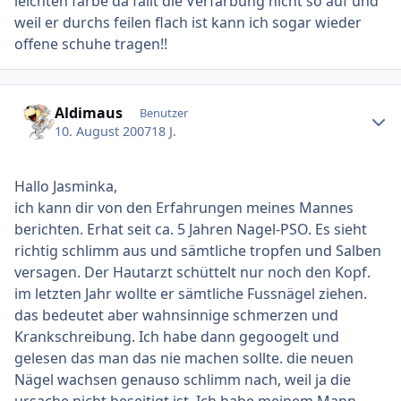
leichten farbe da fällt die Verfärbung nicht so auf und
weil er durchs feilen flach ist kann ich sogar wieder
offene schuhe tragen!!
Ersteller-Statistik
Aldimaus
Benutzer
10. August 2007
18 J.
Hallo Jasminka,
ich kann dir von den Erfahrungen meines Mannes
berichten. Erhat seit ca. 5 Jahren Nagel-PSO. Es sieht
richtig schlimm aus und sämtliche tropfen und Salben
versagen. Der Hautarzt schüttelt nur noch den Kopf.
im letzten Jahr wollte er sämtliche Fussnägel ziehen.
das bedeutet aber wahnsinnige schmerzen und
Krankschreibung. Ich habe dann gegoogelt und
gelesen das man das nie machen sollte. die neuen
Nägel wachsen genauso schlimm nach, weil ja die
ursache nicht beseitigt ist. Ich habe meinem Mann