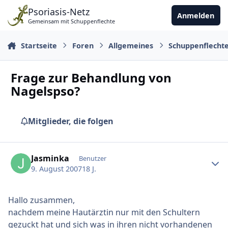
Zu Inhalt springen
Psoriasis-Netz
Anmelden
Gemeinsam mit Schuppenflechte
Startseite
Foren
Allgemeines
Schuppenflecht
Frage zur Behandlung von
Nagelspso?
Mitglieder, die folgen
Ersteller-Statistik
Jasminka
Benutzer
9. August 2007
18 J.
Hallo zusammen,
nachdem meine Hautärztin nur mit den Schultern
gezuckt hat und sich was in ihren nicht vorhandenen