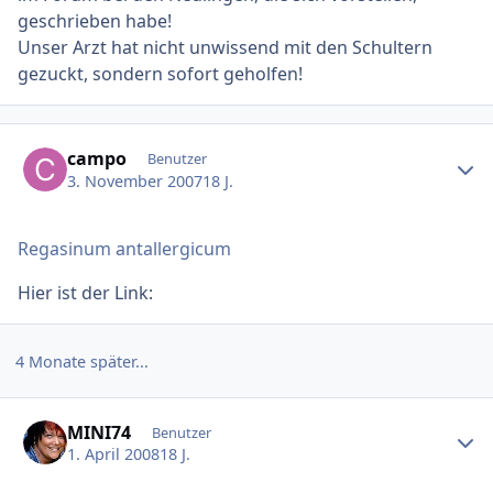
geschrieben habe!
Unser Arzt hat nicht unwissend mit den Schultern
gezuckt, sondern sofort geholfen!
Ersteller-Statistik
campo
Benutzer
3. November 2007
18 J.
Regasinum antallergicum
Hier ist der Link:
4 Monate später...
Ersteller-Statistik
MINI74
Benutzer
1. April 2008
18 J.