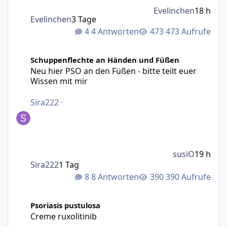
Evelinchen
18 h
Evelinchen
3 Tage
4 Antworten
473 Aufrufe
Neu hier PSO an den Füßen - bitte teilt euer Wissen mit m
Schuppenflechte an Händen und Füßen
Neu hier PSO an den Füßen - bitte teilt euer
Wissen mit mir
Sira222
·
susiO
19 h
Sira222
1 Tag
8 Antworten
390 Aufrufe
Creme ruxolitinib
Psoriasis pustulosa
Creme ruxolitinib