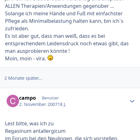
ALLEN Therapien/Anwendungen gegenüber ...
Solange ich meine Hände und Fuß mit einfachster
Pflege als Minimalbelastung halten kann, bin ich´s
zufrieden.
Es ist aber gut, dass man weiß, dass es bei
entsprechendem Leidensdruck noch etwas gibt, das
man ausprobieren könnte !
Moin, moin - vira.
2 Monate später...
Ersteller-Statistik
campo
Benutzer
2. November 2007
18 J.
Lest bitte, was ich zu
Regasinum antallergicum
im Forum bei den Neulingen, die sich vorstellen,