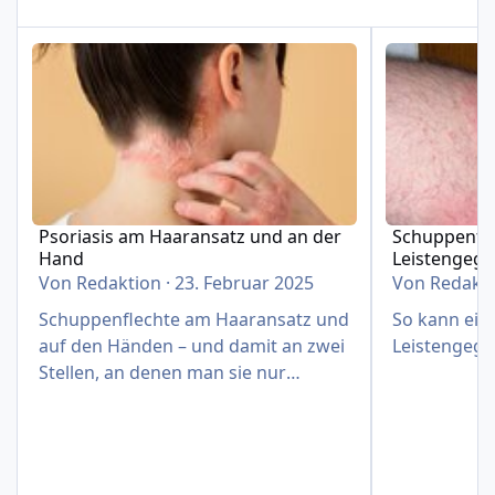
Psoriasis am Haaransatz und an der Hand
Schuppenflech
Psoriasis am Haaransatz und an der
Schuppenfle
Hand
Leistengeg
Von
Redaktion
·
23. Februar 2025
Von
Redakt
Schuppenflechte am Haaransatz und
So kann eine
auf den Händen – und damit an zwei
Leistengege
Stellen, an denen man sie nur
schwer verbergen kann