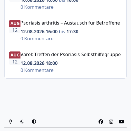
10.08.2026 16:00
bis
18:00
0 Kommentare
Psoriasis arthritis – Austausch für Betroffene
Psoriasis arthritis – Austausch für Betroffene
AUG
12
12.08.2026 16:00
bis
17:30
0 Kommentare
Varel: Treffen der Psoriasis-Selbsthilfegruppe
Varel: Treffen der Psoriasis-Selbsthilfegruppe
AUG
12
12.08.2026 18:00
0 Kommentare
Heller Modus
Dunkler Modus
Systemeinstellung
f
i
y
a
n
o