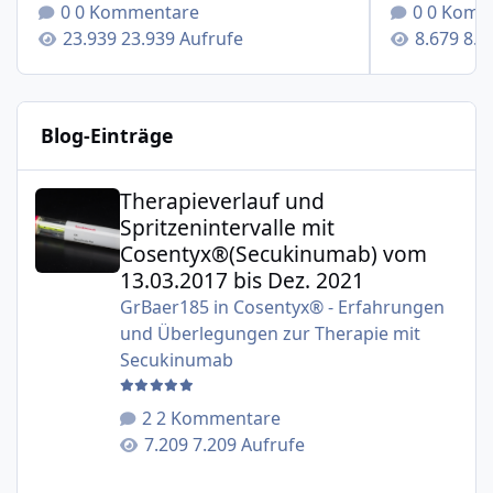
0 Kommentare
0 Komm
23.939 Aufrufe
8.6
Blog-Einträge
Therapieverlauf und Spritzenintervalle mit Cosentyx®(S
Therapieverlauf und
Spritzenintervalle mit
Cosentyx®(Secukinumab) vom
13.03.2017 bis Dez. 2021
GrBaer185
in
Cosentyx® - Erfahrungen
und Überlegungen zur Therapie mit
Secukinumab
2 Kommentare
7.209 Aufrufe
Cosentyx® (Secukinumab) - Studien zur Therapie der Plaqu