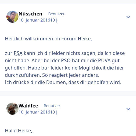
Ersteller-Statistik
Nüsschen
Benutzer
10. Januar 2016
10 J.
Herzlich willkommen im Forum Heike,
zur
PSA
kann ich dir leider nichts sagen, da ich diese
nicht habe. Aber bei der PSO hat mir die PUVA gut
geholfen. Habe bur leider keine Möglichkeit die hier
durchzuführen. So reagiert jeder anders.
Ich drücke dir die Daumen, dass dir geholfen wird.
Ersteller-Statistik
Waldfee
Benutzer
10. Januar 2016
10 J.
Hallo Heike,