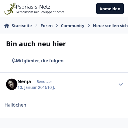
Zu Inhalt springen
Psoriasis-Netz
Anmelden
Gemeinsam mit Schuppenflechte
Startseite
Foren
Community
Neue stellen sich
Bin auch neu hier
Mitglieder, die folgen
Ersteller-Statistik
Nenja
Benutzer
10. Januar 2016
10 J.
Hallöchen