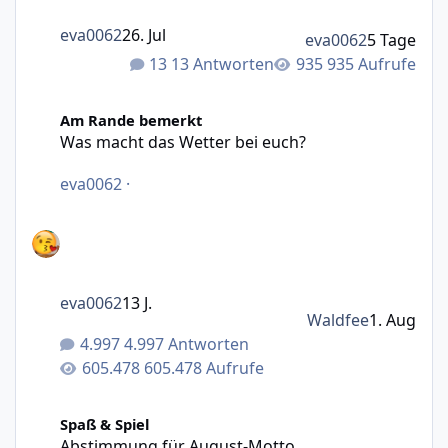
eva0062
26. Jul
eva0062
5 Tage
13 Antworten
935 Aufrufe
Was macht das Wetter bei euch?
Am Rande bemerkt
Was macht das Wetter bei euch?
eva0062
·
eva0062
13 J.
Waldfee
1. Aug
4.997 Antworten
605.478 Aufrufe
Abstimmung für August-Motto (Fotowettbewerb)
Spaß & Spiel
Abstimmung für August-Motto