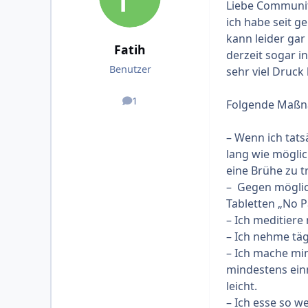
Liebe Communit
ich habe seit ge
kann leider gar
Fatih
derzeit sogar i
Benutzer
sehr viel Druck
1
Folgende Maßna
Beiträge
– Wenn ich tats
lang wie möglich
eine Brühe zu t
– Gegen möglic
Tabletten „No P
– Ich meditiere
– Ich nehme täg
– Ich mache min
mindestens ein
leicht.
– Ich esse so w