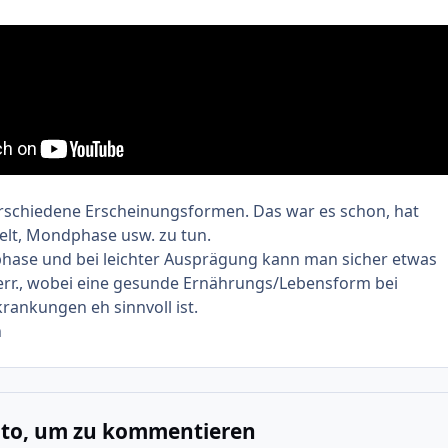
erschiedene Erscheinungsformen. Das war es schon, hat
elt, Mondphase usw. zu tun.
phase und bei leichter Ausprägung kann man sicher etwas
err., wobei eine gesunde Ernährungs/Lebensform bei
rankungen eh sinnvoll ist.
n
onto, um zu kommentieren