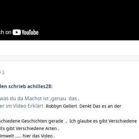
 J.
en schrieb achilles28:
 was du da Machst ist ,genau das ,
r im Video Erklärt .
Robbyn Gellert Denkt Das es an der
rschiedene Geschichten gerade , Ich glaube es gibt Verschiedene
Es gibt Verschiedene Arten .
mwelt ..... hier das Video .