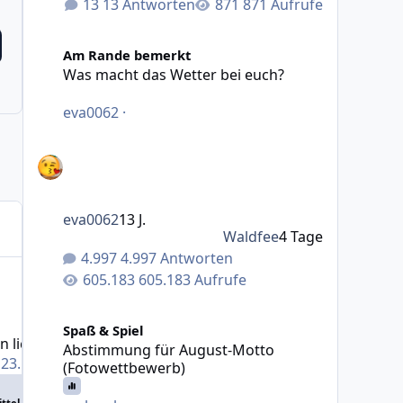
13 Antworten
871 Aufrufe
Was macht das Wetter bei euch?
Am Rande bemerkt
Was macht das Wetter bei euch?
eva0062
·
eva0062
13 J.
Waldfee
4 Tage
4.997 Antworten
605.183 Aufrufe
ichen ruber
Abstimmung für August-Motto (Fotowettbewerb)
Spaß & Spiel
 lichen ruber
Abstimmung für August-Motto
·
23. April 2013
(Fotowettbewerb)