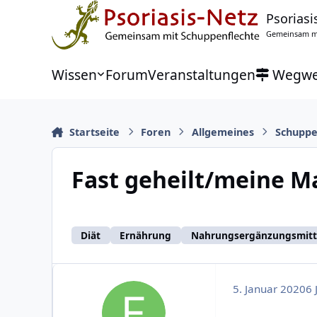
Zu Inhalt springen
Psoriasi
Gemeinsam mi
Wissen
Forum
Veranstaltungen
Wegwe
Startseite
Foren
Allgemeines
Schuppe
Fast geheilt/meine
Diät
Ernährung
Nahrungsergänzungsmitt
5. Januar 2020
6 J