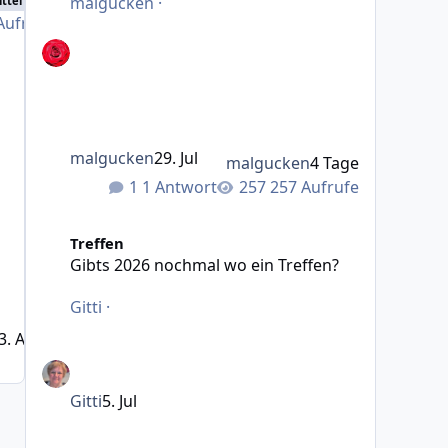
malgucken
·
ttel
Aufrufe
malgucken
29. Jul
malgucken
4 Tage
1 Antwort
257 Aufrufe
Gibts 2026 nochmal wo ein Treffen?
Treffen
Gibts 2026 nochmal wo ein Treffen?
Gitti
·
3. April 2013
13 J.
Gitti
5. Jul