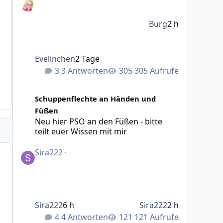
Burg
2 h
Evelinchen
2 Tage
3 Antworten
305 Aufrufe
Neu hier PSO an den Füßen - bitte teilt euer Wissen mit 
Schuppenflechte an Händen und
Füßen
Neu hier PSO an den Füßen - bitte
teilt euer Wissen mit mir
Sira222
·
Sira222
6 h
Sira222
2 h
4 Antworten
121 Aufrufe