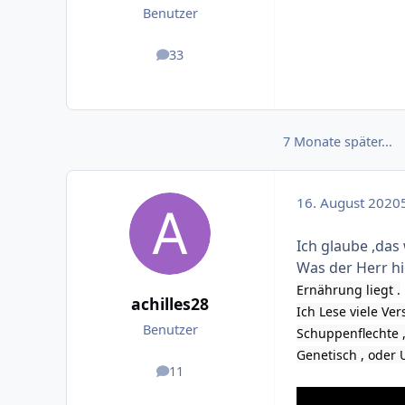
Benutzer
33
Beiträge
7 Monate später...
16. August 2020
5
Ich glaube ,das
Was der Herr hie
Ernährung liegt .
achilles28
Ich Lese viele Ve
Benutzer
Schuppenflechte ,
Genetisch , oder U
11
Beiträge