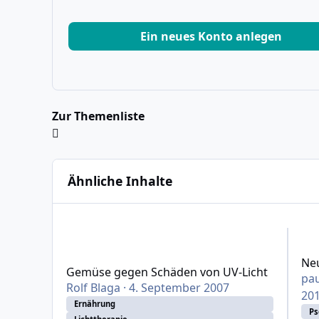
Ein neues Konto anlegen
Zur Themenliste
Ähnliche Inhalte
Gemüse gegen Schäden von UV-Licht
Neu h
Neu
Gemüse gegen Schäden von UV-Licht
pau
Rolf Blaga
·
4. September 2007
20
Ernährung
Ps