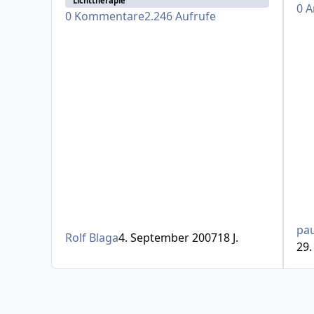
Lichttherapie
0
A
0
Kommentare
2.246
Aufrufe
pau
Rolf Blaga
4. September 2007
18 J.
29