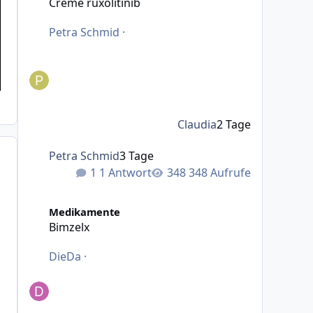
Creme ruxolitinib
Petra Schmid
·
Claudia
2 Tage
Petra Schmid
3 Tage
1 Antwort
348 Aufrufe
Bimzelx
Medikamente
Bimzelx
DieDa
·