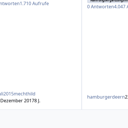
Nahrungsergänzungsmi
ntworten
1.710
Aufrufe
0
Antworten
4.047
li2015mechthild
hamburgerdeern
2
. Dezember 2017
8 J.