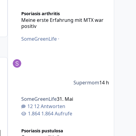
Meine erste Erfahrung mit MTX war positiv
Psoriasis arthritis
Meine erste Erfahrung mit MTX war
positiv
SomeGreenLife
·
Supermom
14 h
SomeGreenLife
31. Mai
12 Antworten
1.864 Aufrufe
Creme ruxolitinib
Psoriasis pustulosa