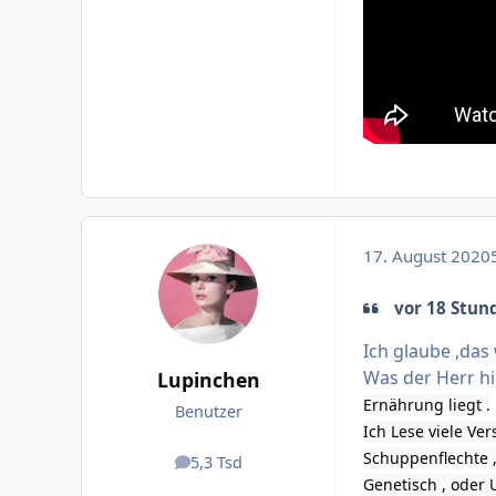
17. August 2020
5
vor 18 Stund
Ich glaube ,das
Was der Herr hie
Lupinchen
Ernährung liegt .
Benutzer
Ich Lese viele Ve
Schuppenflechte ,
5,3 Tsd
Beiträge
Genetisch , oder U