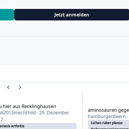
Jetzt anmelden
Vorherige Karussell-Folie
Nächste Karussell-Folie
ier aus Recklinghausen
aminosäuren gegen l
 hier aus Recklinghausen
aminosäuren gegen
li2015mechthild
·
29. Dezember
hamburgerdeern
17
Lichen ruber planus
oriasis arthritis