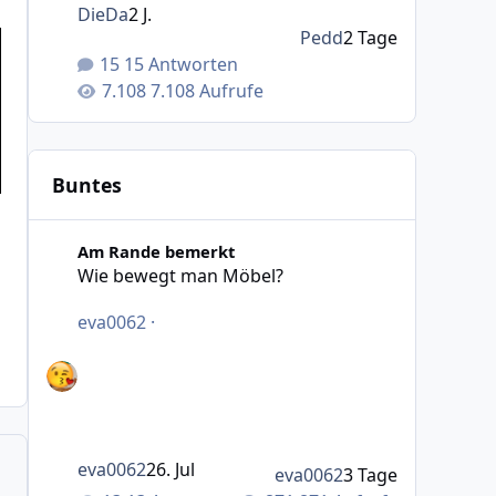
DieDa
2 J.
Pedd
2 Tage
15 Antworten
7.108 Aufrufe
Buntes
Wie bewegt man Möbel?
Am Rande bemerkt
Wie bewegt man Möbel?
eva0062
·
eva0062
26. Jul
eva0062
3 Tage