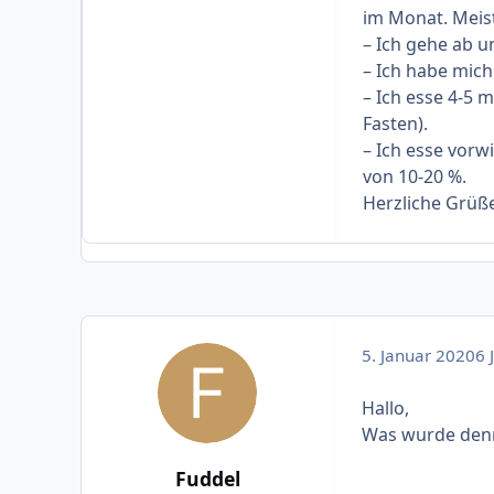
im Monat. Meis
– Ich gehe ab un
– Ich habe mic
– Ich esse 4-5 
Fasten).
– Ich esse vor
von 10-20 %.
Herzliche Grüß
5. Januar 2020
6 J
Hallo,
Was wurde denn
Fuddel