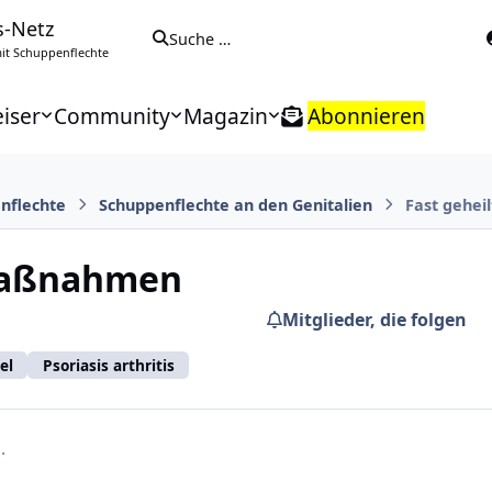
s-Netz
Suche …
t Schuppenflechte
iser
Community
Magazin
Abonnieren
nflechte
Schuppenflechte an den Genitalien
Fast gehe
 Maßnahmen
Mitglieder, die folgen
el
Psoriasis arthritis
.